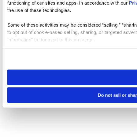
functioning of our sites and apps, in accordance with our
Pri
the use of these technologies.
Some of these activities may be considered “selling,” “sharin
to opt out of cookie-based selling, sharing, or targeted adver
Information” button next to this message.
Please note that your opt-out preference is stored at the br
site you visit. If you access our sites from a different device
need to be set again.
Do not sell or sha