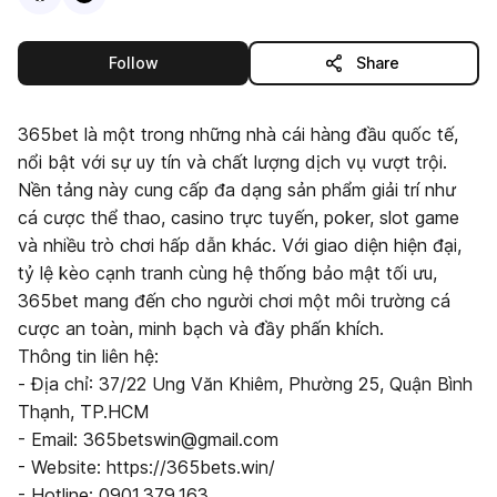
this publisher
Follow
Share
365bet là một trong những nhà cái hàng đầu quốc tế,
nổi bật với sự uy tín và chất lượng dịch vụ vượt trội.
Nền tảng này cung cấp đa dạng sản phẩm giải trí như
cá cược thể thao, casino trực tuyến, poker, slot game
và nhiều trò chơi hấp dẫn khác. Với giao diện hiện đại,
tỷ lệ kèo cạnh tranh cùng hệ thống bảo mật tối ưu,
365bet mang đến cho người chơi một môi trường cá
cược an toàn, minh bạch và đầy phấn khích.
Thông tin liên hệ:
- Địa chỉ: 37/22 Ung Văn Khiêm, Phường 25, Quận Bình
Thạnh, TP.HCM
- Email: 365betswin@gmail.com
- Website: https://365bets.win/
- Hotline: 0901.379.163