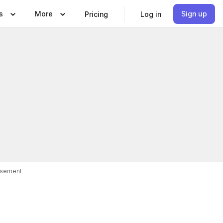
s
More
Sign up
Pricing
Log in
isement