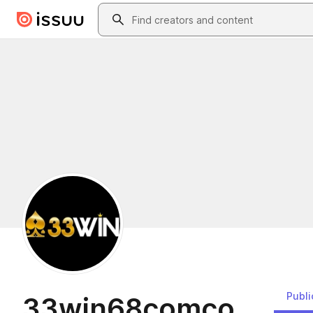
Skip to main content
Search
Publi
33win68comco