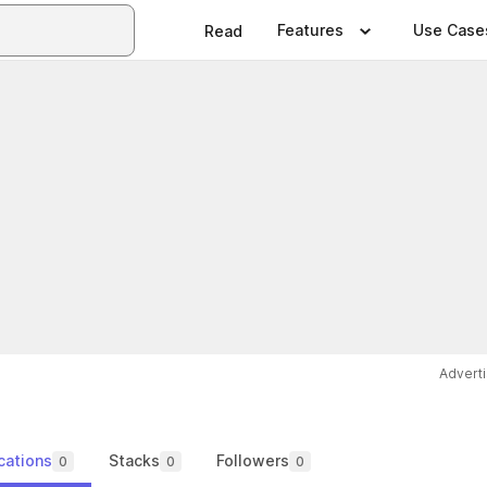
Features
Use Case
Read
Advert
cations
Stacks
Followers
0
0
0