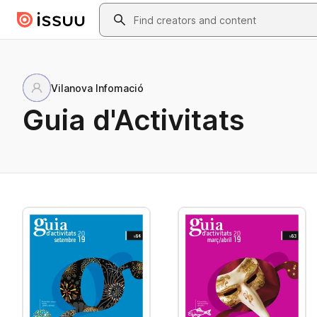
Skip to main content
Search
Vilanova Infomació
Guia d'Activitats