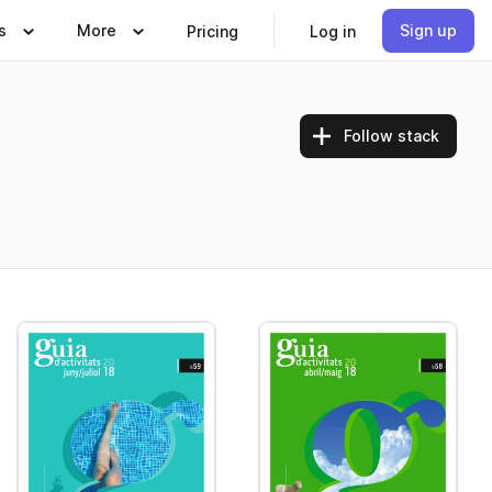
s
More
Sign up
Pricing
Log in
Follow stack