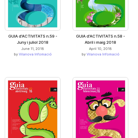
GUIA d'ACTIVITATS n.59 -
GUIA d'ACTIVITATS n.58 -
Juny i juliol 2018
Abril i maig 2018
June 11, 2018
April 10, 2018
by
Vilanova Infomació
by
Vilanova Infomació