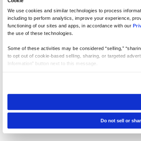
Cookie
We use cookies and similar technologies to process informat
including to perform analytics, improve your experience, prov
functioning of our sites and apps, in accordance with our
Pri
the use of these technologies.
Some of these activities may be considered “selling,” “sharin
to opt out of cookie-based selling, sharing, or targeted adver
Information” button next to this message.
Please note that your opt-out preference is stored at the br
site you visit. If you access our sites from a different device
need to be set again.
Do not sell or sha