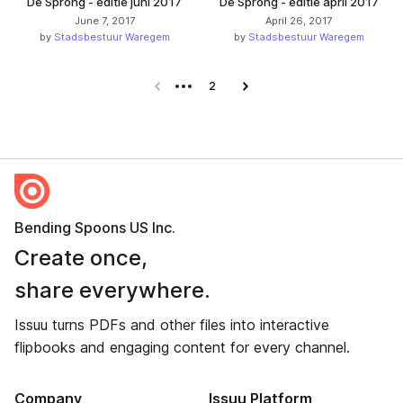
De Sprong - editie juni 2017
De Sprong - editie april 2017
June 7, 2017
April 26, 2017
by
Stadsbestuur Waregem
by
Stadsbestuur Waregem
Previous page
2
Next page
Bending Spoons US Inc.
Create once,
share everywhere.
Issuu turns PDFs and other files into interactive
flipbooks and engaging content for every channel.
Company
Issuu Platform