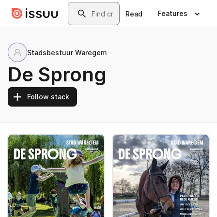
Skip to main content
Search
Features
Read
Stadsbestuur Waregem
De Sprong
Follow stack