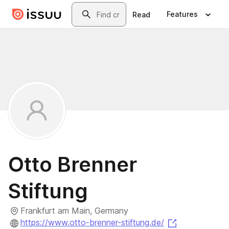
Skip to main content
Search
Features
Read
Otto Brenner
Stiftung
Frankfurt am Main, Germany
(opens in a 
https://www.otto-brenner-stiftung.de/