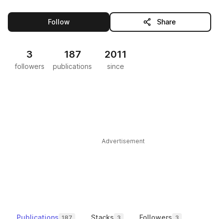
this publisher
Follow
Share
3
187
2011
followers
publications
since
Advertisement
Publications
Stacks
Followers
187
3
3