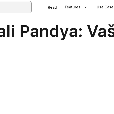
Features
Use Case
Read
li Pandya: Vaš