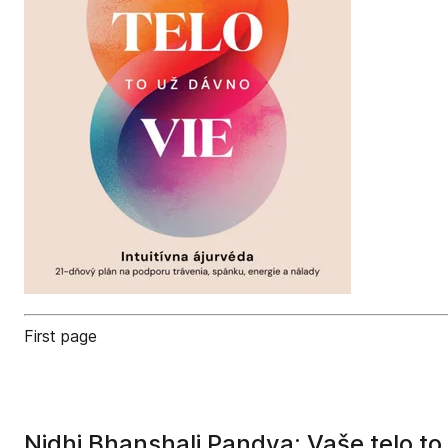
First page
Nidhi Bhanshali Pandya: Vaše telo to