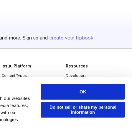
and more. Sign up and
create your flipbook
.
Issuu Platform
Resources
Content Types
Developers
Features
Publisher Directory
OK
Flipbook
Redeem Code
th our websites
Industries
edia features,
Do not sell or share my personal
information
 with our
hnologies.