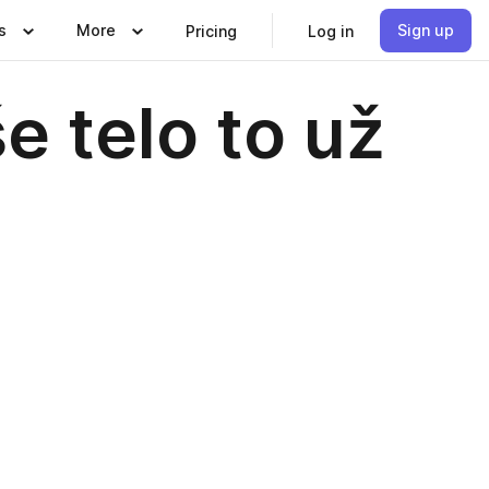
s
More
Sign up
Pricing
Log in
e telo to už