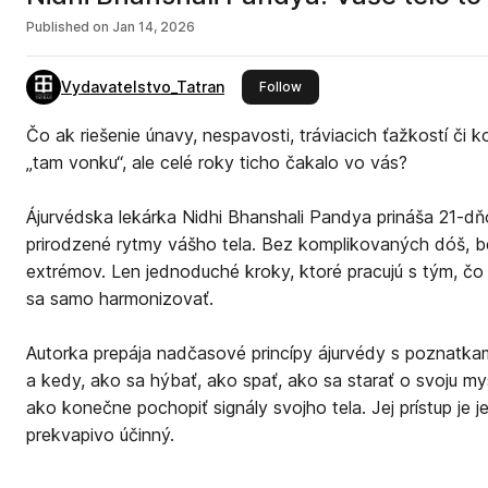
Published on
Jan 14, 2026
Vydavatelstvo_Tatran
this publisher
Follow
Čo ak riešenie únavy, nespavosti, tráviacich ťažkostí či k
„tam vonku“, ale celé roky ticho čakalo vo vás?
Ájurvédska lekárka Nidhi Bhanshali Pandya prináša 21-d
prirodzené rytmy vášho tela. Bez komplikovaných dóš, be
extrémov. Len jednoduché kroky, ktoré pracujú s tým, čo
sa samo harmonizovať.
Autorka prepája nadčasové princípy ájurvédy s poznatka
a kedy, ako sa hýbať, ako spať, ako sa starať o svoju my
ako konečne pochopiť signály svojho tela. Jej prístup je j
prekvapivo účinný.