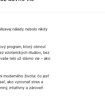
olísavej nálady nebolo nikdy
ňový program, ktorý obnoví
z ezoterických rituálov, bez
 vaše telo už dávno vie – ako
mi moderného života: čo jesť
seľ, ako vyrovnať stres a
emný, intuitívny a zároveň