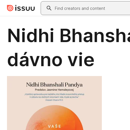
Skip to main content
Search
Nidhi Bhansha
dávno vie