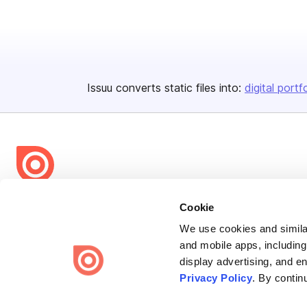
Issuu converts static files into:
digital portf
Bending Spoons US Inc.
Cookie
Create once,
share everywhere.
We use cookies and similar
and mobile apps, including
Issuu turns PDFs and other files into interactive flipbooks and
display advertising, and e
engaging content for every channel.
Privacy Policy
. By contin