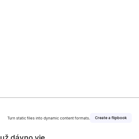
Create a flipbook
Turn static files into dynamic content formats.
 už dávno vie