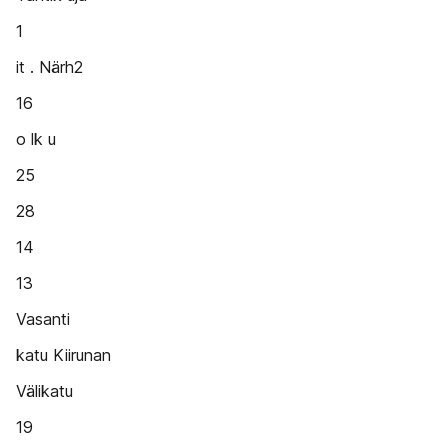
1
it . Närh2
16
o lk u
25
28
14
13
Vasanti
katu Kiirunan
Välikatu
19