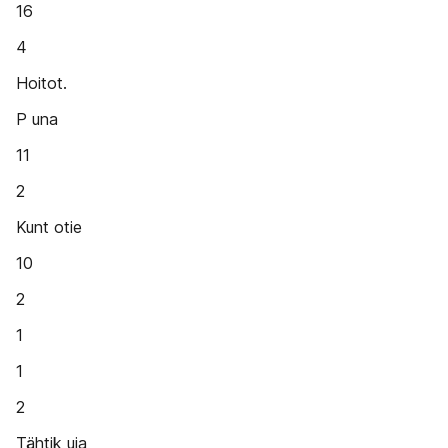
16
4
Hoitot.
P una
11
2
Kunt otie
10
2
1
1
2
Tähtik uja