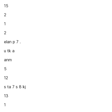
15
2
1
2
elan p 7 .
u tk a
anm
5
12
s ta 7 s 8 kj
13
1