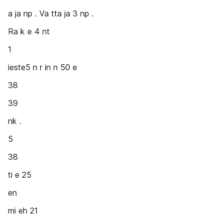
a ja np . Va tta ja 3 np .
Ra k e 4 nt
1
ieste5 n r in n 50 e
38
39
nk .
5
38
ti e 25
en
mi eh 21