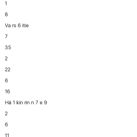
1
8
Va rs 6 itie
7
35
2
22
6
16
Hä 1 kin rin n 7 e 9
2
6
11