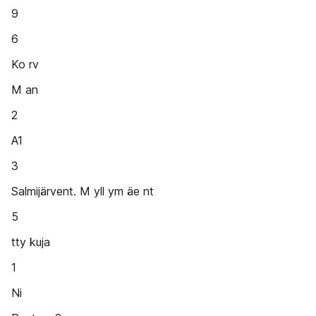
9
6
Ko rv
M an
2
A1
3
Salmijärvent. M yll ym äe nt
5
tty kuja
1
Ni