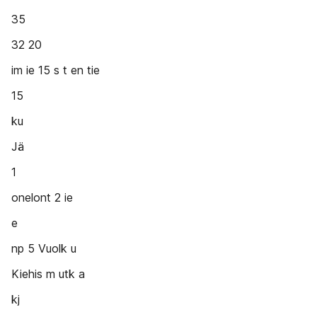
35
32 20
im ie 15 s t en tie
15
ku
Jä
1
onelont 2 ie
e
np 5 Vuolk u
Kiehis m utk a
kj