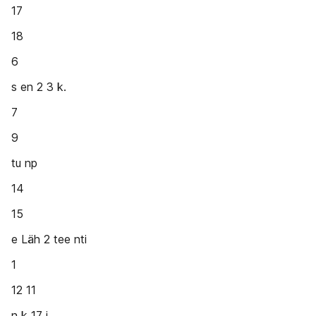
17
18
6
s en 2 3 k.
7
9
tu np
14
15
e Läh 2 tee nti
1
12 11
n k 17 j