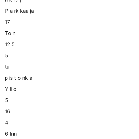
P a rk kaa ja
17
To n
12 5
5
tu
p is t o nk a
Y li o
5
16
4
6 Inn