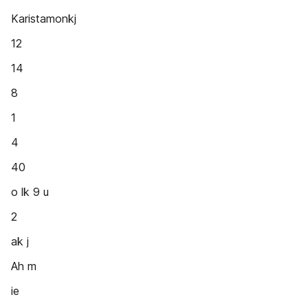
Karistamonkj
12
14
8
1
4
40
o lk 9 u
2
ak j
Ah m
ie