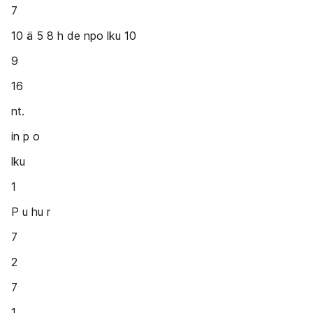
7
10 ä 5 8 h de npo lku 10
9
16
nt.
in p o
lku
1
P u hu r
7
2
7
1