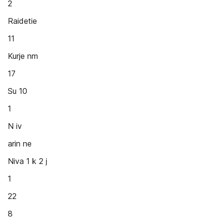
2
Raidetie
11
Kurje nm
17
Su 10
1
N iv
arin ne
Niva 1 k 2 j
1
22
8