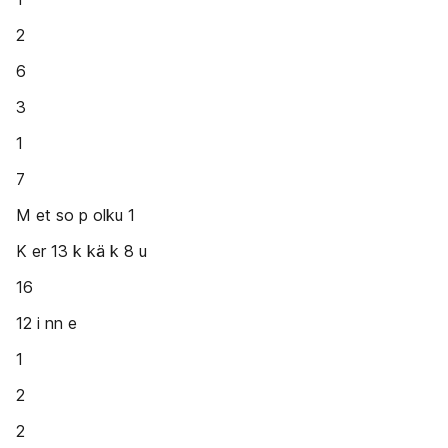
2
6
3
1
7
M et so p olku 1
K er 13 k kä k 8 u
16
12 i nn e
1
2
2