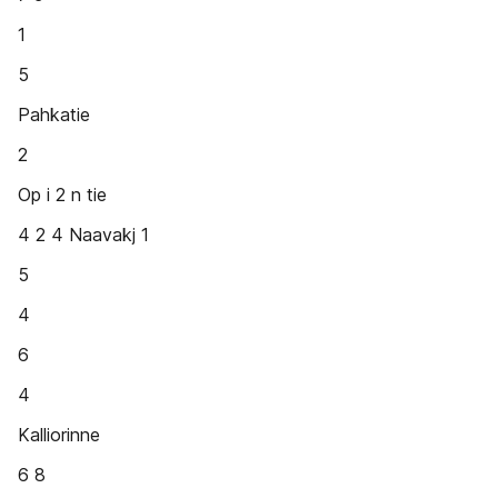
1
5
Pahkatie
2
Op i 2 n tie
4 2 4 Naavakj 1
5
4
6
4
Kalliorinne
6 8