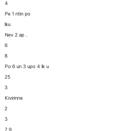
4
Pe 1 ntin po
lku
Nev 2 ap .
6
8
Po 6 un 3 upo 4 lk u
25
3
Kivirinne
2
3
7 9