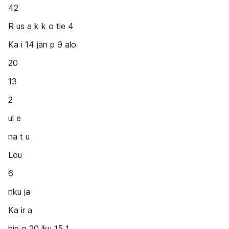
42
R us a k k o tie 4
Ka i 14 jan p 9 alo
20
13
2
ul e
na t u
Lou
6
nku ja
Ka ir a
hip o 20 lku 15 1