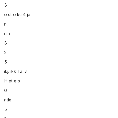
3
o st o ku 4 ja
n.
nr i
3
2
5
ikj. ikk Ta lv
H et e p
6
ntie
5