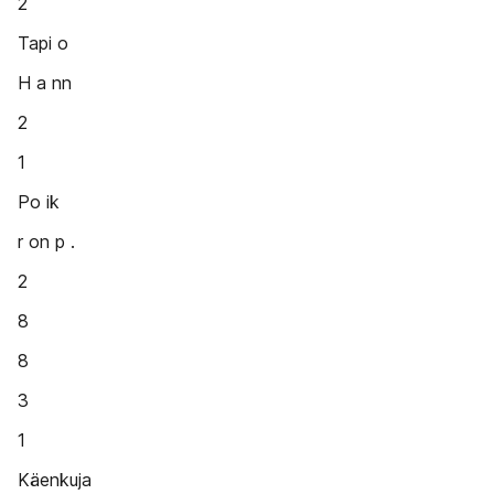
2
Tapi o
H a nn
2
1
Po ik
r on p .
2
8
8
3
1
Käenkuja