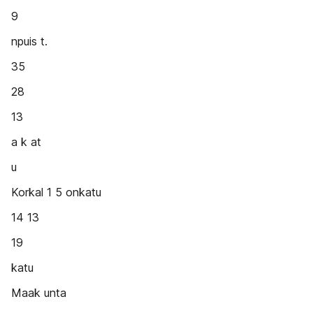
9
npuis t.
35
28
13
a k at
u
Korkal 1 5 onkatu
14 13
19
katu
Maak unta