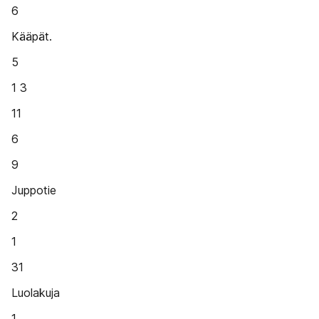
6
Kääpät.
5
1 3
11
6
9
Juppotie
2
1
31
Luolakuja
1