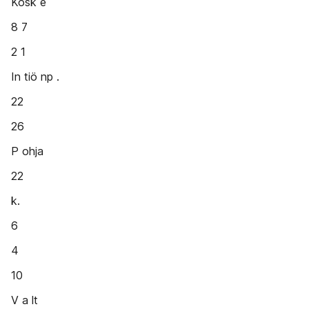
Kosk e
8 7
2 1
In tiö np .
22
26
P ohja
22
k.
6
4
10
V a lt