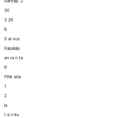
Rantap. 2
30
3 26
8
S al vos
Käpäläp.
an ra n ta
6
Pihk atie
1
2
ja
t a n ku