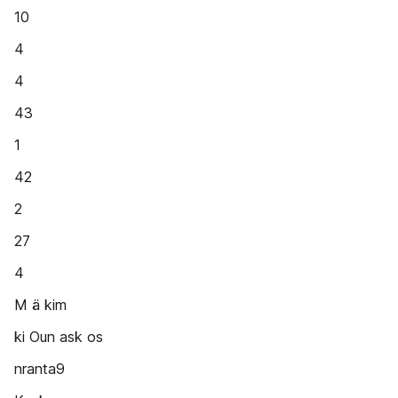
10
4
4
43
1
42
2
27
4
M ä kim
ki Oun ask os
nranta9