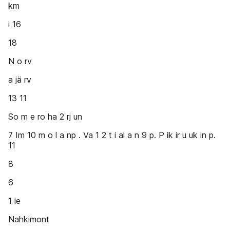
km
i 16
18
N o rv
a jä rv
13 11
So m e ro ha 2 rj un
7 Im 10 m o l a np . Va 1 2 t i al a n 9 p. P ik ir u uk in p.
11
8
6
1 ie
Nahkimont