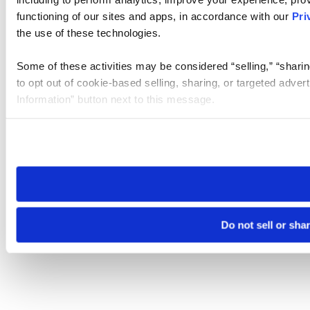
functioning of our sites and apps, in accordance with our
Pri
the use of these technologies.
Some of these activities may be considered “selling,” “sharin
to opt out of cookie-based selling, sharing, or targeted adver
Information” button next to this message.
Please note that your opt-out preference is stored at the br
site you visit. If you access our sites from a different device
need to be set again.
Do not sell or sha