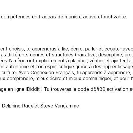
 compétences en français de manière active et motivante.
nt choisis, tu apprendras à lire, écrire, parler et écouter av
 différents genres et structures (narrative, descriptive, argu
es t’amèneront explicitement à planifier, vérifier et ajuster 
on autonomie et ton esprit critique grâce à des apprentissages
culture. Avec Connexion Français, tu apprends à apprendre, à 
x comprendre, mieux écrire et mieux communiquer, et pour t’e
ge en ligne iDiddit ! Tu trouveras le code d&#39;activation 
cq Delphine Radelet Steve Vandamme