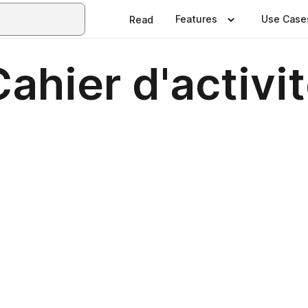
Features
Use Case
Read
ahier d'activit