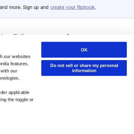
and more. Sign up and
create your flipbook
.
Issuu Platform
Resources
Content Types
Developers
OK
Features
Publisher Directory
th our websites
edia features,
Do not sell or share my personal
Flipbook
Redeem Code
information
 with our
Industries
hnologies.
nder applicable
ing the toggle or
enew your choice
ser, or if you