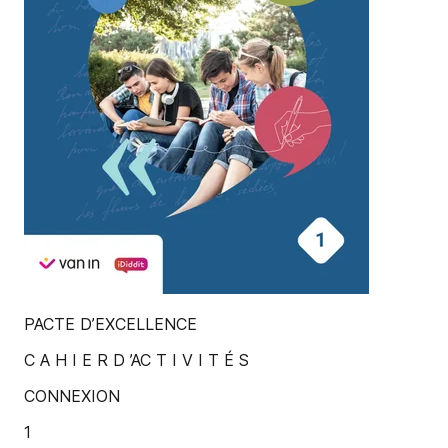
PACTE D’EXCELLENCE
C A H I E R D ’AC T I V I T É S
CONNEXION
1