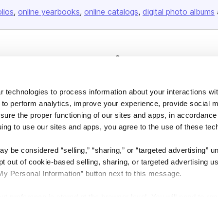
olios
online yearbooks
online catalogs
digital photo albums
Company
About us
Careers
 technologies to process information about your interactions wi
 to perform analytics, improve your experience, provide social m
Plans & Pricing
nsure the proper functioning of our sites and apps, in accordance
Press
uing to use our sites and apps, you agree to the use of these tec
Contact
y be considered “selling,” “sharing,” or “targeted advertising” u
 out of cookie-based selling, sharing, or targeted advertising us
My Personal Information” button next to this message.
out preference is stored at the browser level. You will need to r
DSA
Accessibility
Cookie Settings
you visit. If you access our sites from a different device or brow