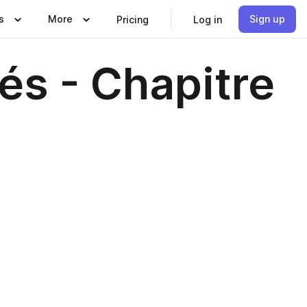
s
More
Sign up
Pricing
Log in
és - Chapitre