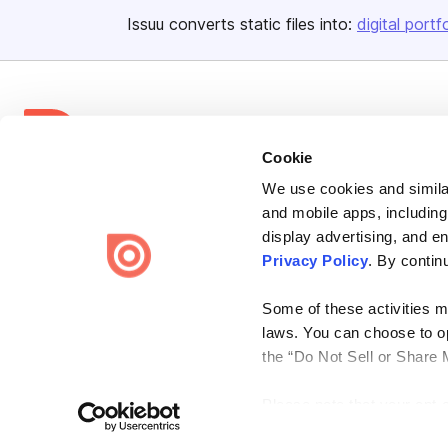
Issuu converts static files into:
digital portf
Cookie
Bending Spoons US Inc.
We use cookies and similar
and mobile apps, including
Create once,
share everywhere.
display advertising, and e
Issuu turns PDFs and other files into interactive flipbooks and
Privacy Policy
. By contin
engaging content for every channel.
Some of these activities ma
laws. You can choose to opt
the “Do Not Sell or Share 
Please note that your opt-
Terms
Privacy
Law Enforcement
Report Content
DMCA
on each Issuu-branded site 