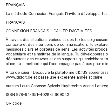
FRANÇAIS
La méthode Connexion Français t’invite à développer tes
FRANÇAIS
CONNEXION FRANÇAIS – CAHIER D’ACTIVITÉS
À travers des situations variées et des textes soigneuseme
contexte et des intentions de communication. Tu exploreras
messages clairs et porteurs de sens. Les activités proposé
vocabulaire et ta maitrise de la langue. Tu développeras t
découvrant des œuvres et des supports qui enrichiront ta 
place. Une méthode qui t’accompagne pas à pas pour mieu
À toi de jouer ! Découvre la plateforme d&#39;apprentissa
www.ididdit.be et passe une excellente année scolaire !
Auteurs Laura Capasso Sylvain Huybrechts Ariane Letur
ISBN 978-94-651-4028-5 609043
QR code