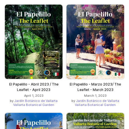
El Papelillo - Abril 2023 / The
El Papelillo - Marzo 2023/ The
Leaflet - April 2023
Leaflet - March 2023
April 1, 2023
March 1, 2023
by
Jardín Botánico de Vallarta
by
Jardín Botánico de Vallarta
Vallarta Botanical Garden
Vallarta Botanical Garden