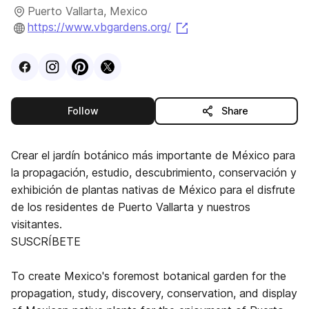
Puerto Vallarta, Mexico
(opens in a new tab)
https://www.vbgardens.org/
Visit
Facebook
Visit
Instagram
Visit
profile
Pinterest
Visit
profile
X
profile
profile
this publisher
Follow
Share
Crear el jardín botánico más importante de México para
la propagación, estudio, descubrimiento, conservación y
exhibición de plantas nativas de México para el disfrute
de los residentes de Puerto Vallarta y nuestros
visitantes.
SUSCRÍBETE
To create Mexico's foremost botanical garden for the
propagation, study, discovery, conservation, and display