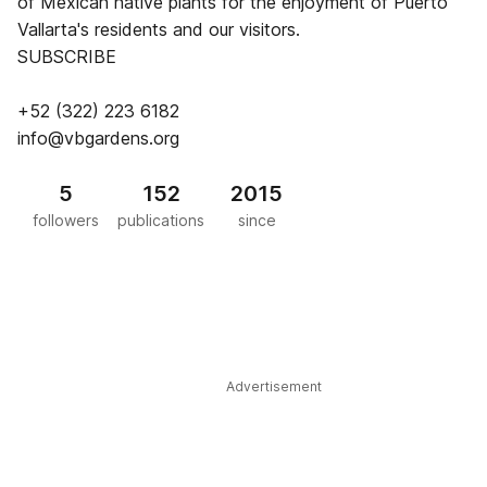
of Mexican native plants for the enjoyment of Puerto
Vallarta's residents and our visitors.
SUBSCRIBE
+52 (322) 223 6182
info@vbgardens.org
5
152
2015
followers
publications
since
Advertisement