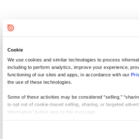
Cookie
We use cookies and similar technologies to process informat
including to perform analytics, improve your experience, prov
functioning of our sites and apps, in accordance with our
Pri
the use of these technologies.
Some of these activities may be considered “selling,” “sharin
to opt out of cookie-based selling, sharing, or targeted adver
Information” button next to this message.
Please note that your opt-out preference is stored at the br
site you visit. If you access our sites from a different device