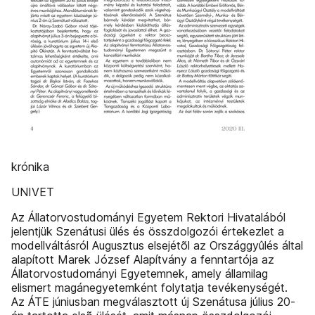
krónika
UNIVET
Az Állatorvostudományi Egyetem Rektori Hivatalából
jelentjük Szenátusi ülés és összdolgozói értekezlet a
modellváltásról Augusztus elsejétõl az Országgyûlés által
alapított Marek József Alapítvány a fenntartója az
Állatorvostudományi Egyetemnek, amely államilag
elismert magánegyetemként folytatja tevékenységét.
Az ÁTE júniusban megválasztott új Szenátusa július 20-