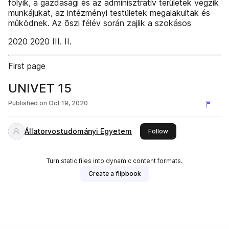
folyik, a gazdasági és az adminisztratív területek végzik
munkájukat, az intézményi testületek megalakultak és
mûködnek. Az õszi félév során zajlik a szokásos
2020 2020 III. II.
First page
UNIVET 15
Published on
Oct 19, 2020
Állatorvostudományi Egyetem
this publisher
Follow
Turn static files into dynamic content formats.
Create a flipbook