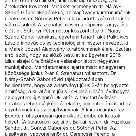
án tartotta elsõ ülését, amit másnap összdolgozói
értekezlet követett. Mindkét eseményen dr. Náray-
Szabó Gábor akadémikus, az alapítvány kuratóriumának
elnöke és dr. Sótonyi Péter rektor adott tájékoztatást a
változásokról. A szenátusi ülésen a napirend tárgyalása
elõtt dr. Sótonyi Péter rektor köszöntötte dr. Náray-
Szabó Gábor kémikust, egyetemi tanárt, akit Palkovics
László innovációs és technológiai miniszter nevezett ki
a Marek József Alapítvány kuratóriumának élére. Ezután
arról szólt, hogy az elõzõ testület az Egyetem 2016.
július elsejei újra önállóvá válásakor látott négyéves
munkájához. Mandátumának lejárta miatt az egyetem
közössége június 2-án új Szenátust választott. Dr.
Náray-Szabó Gábor rövid tájékoztatójában
bejelentette, hogy az alapítványt július 3-án bejegyezte
a bíróság, a kuratórium július 14-i elsõ ülésén jóváhagyta
az egyetem új Alapító Okiratát. A fenntartóváltást
hatalmas lehetõségként értékelte, ami autonómiát ad az
egyetemnek és az alapítványnak. A kuratóriumban az
Egyetemrõl azonosan gondolkodó emberek kaptak
helyet. (A kuratórium tagjai dr. Bajkai István, dr. Fazekas
Sándor, dr. Gönczi Gábor és dr. Sótonyi Péter. Az
alapítványi vagyonellenõr dr. Gerencsér Ferenc, a