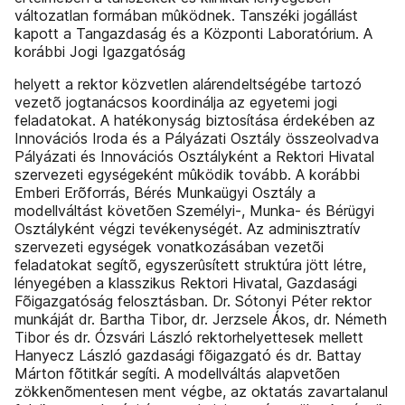
változatlan formában mûködnek. Tanszéki jogállást
kapott a Tangazdaság és a Központi Laboratórium. A
korábbi Jogi Igazgatóság
helyett a rektor közvetlen alárendeltségébe tartozó
vezetõ jogtanácsos koordinálja az egyetemi jogi
feladatokat. A hatékonyság biztosítása érdekében az
Innovációs Iroda és a Pályázati Osztály összeolvadva
Pályázati és Innovációs Osztályként a Rektori Hivatal
szervezeti egységeként mûködik tovább. A korábbi
Emberi Erõforrás, Bérés Munkaügyi Osztály a
modellváltást követõen Személyi-, Munka- és Bérügyi
Osztályként végzi tevékenységét. Az adminisztratív
szervezeti egységek vonatkozásában vezetõi
feladatokat segítõ, egyszerûsített struktúra jött létre,
lényegében a klasszikus Rektori Hivatal, Gazdasági
Fõigazgatóság felosztásban. Dr. Sótonyi Péter rektor
munkáját dr. Bartha Tibor, dr. Jerzsele Ákos, dr. Németh
Tibor és dr. Ózsvári László rektorhelyettesek mellett
Hanyecz László gazdasági fõigazgató és dr. Battay
Márton fõtitkár segíti. A modellváltás alapvetõen
zökkenõmentesen ment végbe, az oktatás zavartalanul