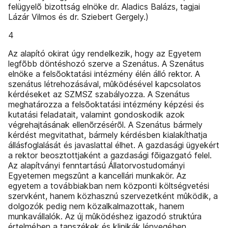
felügyelõ bizottság elnöke dr. Aladics Balázs, tagjai
Lázár Vilmos és dr. Sziebert Gergely.)
4
Az alapító okirat úgy rendelkezik, hogy az Egyetem
legfõbb döntéshozó szerve a Szenátus. A Szenátus
elnöke a felsõoktatási intézmény élén álló rektor. A
szenátus létrehozásával, mûködésével kapcsolatos
kérdéseket az SZMSZ szabályozza. A Szenátus
meghatározza a felsõoktatási intézmény képzési és
kutatási feladatait, valamint gondoskodik azok
végrehajtásának ellenõrzésérõl. A Szenátus bármely
kérdést megvitathat, bármely kérdésben kialakíthatja
állásfoglalását és javaslattal élhet. A gazdasági ügyekért
a rektor beosztottjaként a gazdasági fõigazgató felel.
Az alapítványi fenntartású Állatorvostudományi
Egyetemen megszûnt a kancellári munkakör. Az
egyetem a továbbiakban nem központi költségvetési
szervként, hanem közhasznú szervezetként mûködik, a
dolgozók pedig nem közalkalmazottak, hanem
munkavállalók. Az új mûködéshez igazodó struktúra
értelmében a tanszékek és klinikák lényegében