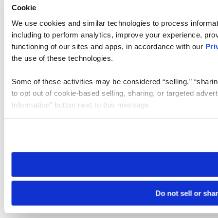
Cookie
We use cookies and similar technologies to process informat
including to perform analytics, improve your experience, prov
functioning of our sites and apps, in accordance with our
Pri
the use of these technologies.
Some of these activities may be considered “selling,” “sharin
to opt out of cookie-based selling, sharing, or targeted adver
Information” button next to this message.
Please note that your opt-out preference is stored at the br
site you visit. If you access our sites from a different device
need to be set again.
Do not sell or sha