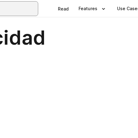
Features
Use Case
Read
cidad