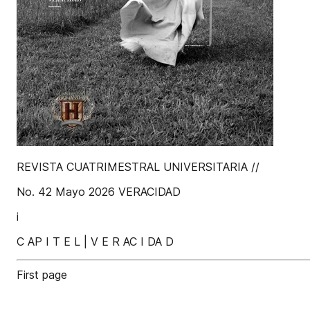
REVISTA CUATRIMESTRAL UNIVERSITARIA //
No. 42 Mayo 2026 VERACIDAD
i
C AP I T E L | V E R AC I DA D
First page