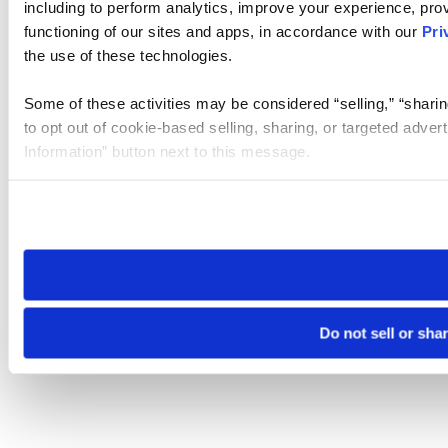
including to perform analytics, improve your experience, prov
functioning of our sites and apps, in accordance with our
Pri
the use of these technologies.
Some of these activities may be considered “selling,” “sharin
to opt out of cookie-based selling, sharing, or targeted adver
Information” button next to this message.
Please note that your opt-out preference is stored at the br
site you visit. If you access our sites from a different device
need to be set again.
Do not sell or sha