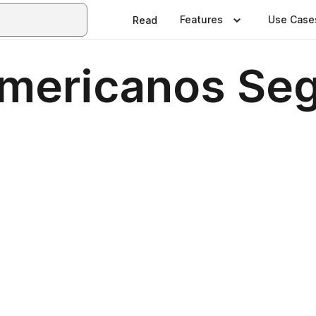
Features
Use Case
Read
americanos Se