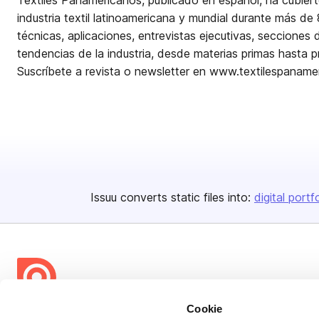
Textiles Panamericanos, publicado en español, ha cubiert
industria textil latinoamericana y mundial durante más de
técnicas, aplicaciones, entrevistas ejecutivas, secciones 
tendencias de la industria, desde materias primas hasta 
Suscríbete a revista o newsletter en www.textilespanam
Issuu converts static files into:
digital portf
Cookie
Bending Spoons US Inc.