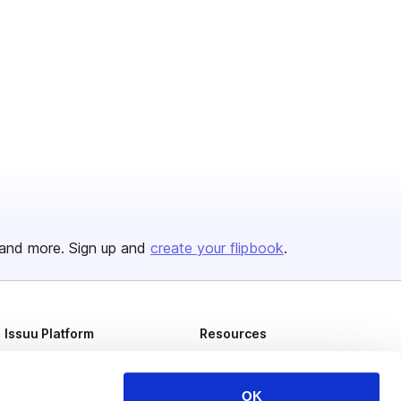
and more. Sign up and
create your flipbook
.
Issuu Platform
Resources
Content Types
Developers
Features
Publisher Directory
OK