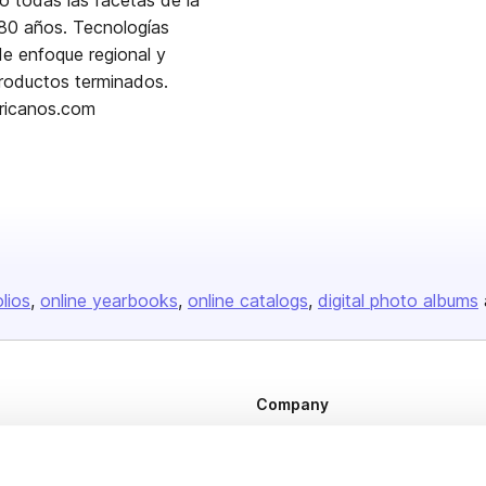
o todas las facetas de la
 80 años. Tecnologías
de enfoque regional y
productos terminados.
ericanos.com
olios
online yearbooks
online catalogs
digital photo albums
Company
About us
Careers