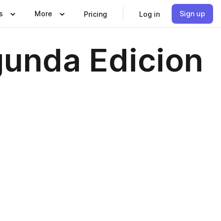
s
More
Sign up
Pricing
Log in
gunda Edicion