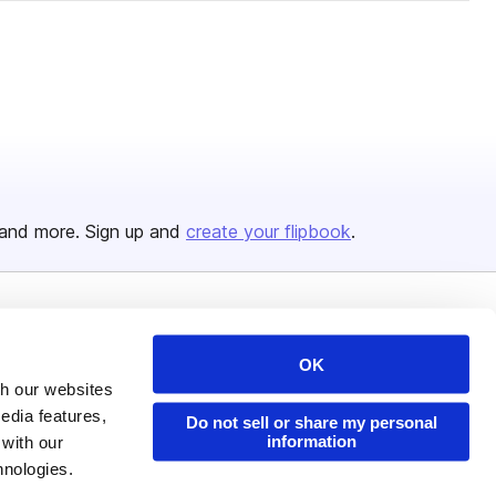
and more. Sign up and
create your flipbook
.
Issuu Platform
Resources
OK
Content Types
Developers
th our websites
Features
Publisher Directory
edia features,
Do not sell or share my personal
information
 with our
Flipbook
Redeem Code
hnologies.
Industries