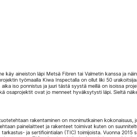
mme käy aineiston läpi Metsä Fibren tai Valmetin kanssa ja n
rojektin työmaalla Kiwa Inspectalla on ollut liki 50 urakoits
n aika iso ponnistus ja juuri tästä syystä meillä on isoissa pro
tkä osaprojektit ovat jo menneet hyväksytysti läpi. Sieltä nä
uotetehtaan rakentaminen on monimutkainen kokonaisuus, jo
htaan painelaitteet ja rakenteet toimivat kuten on suunnitelt
tarkastus- ja sertifiointialan (TIC) toimijoista. Vuonna 2015