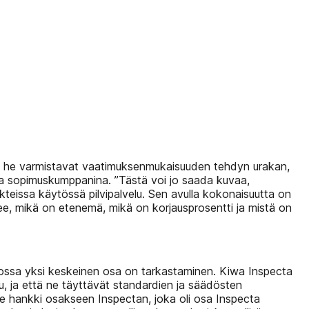
äin he varmistavat vaatimuksenmukaisuuden tehdyn urakan,
ijaa sopimuskumppanina. ”Tästä voi jo saada kuvaa,
jekteissa käytössä pilvipalvelu. Sen avulla kokonaisuutta on
kee, mikä on etenemä, mikä on korjausprosentti ja mistä on
ssa yksi keskeinen osa on tarkastaminen. Kiwa Inspecta
u, ja että ne täyttävät standardien ja säädösten
 se hankki osakseen Inspectan, joka oli osa Inspecta