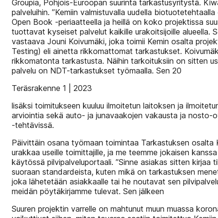
Groupia, Pohjois-Euroopan suurinta tarkastusyritystä. Kiwa
palveluihin. ”Kemiin valmistuvalla uudella biotuotetehta
Open Book -periaatteella ja heillä on koko projektissa suuri
tuottavat kyseiset palvelut kaikille urakoitsijoille alue
vastaava Jouni Koivumäki, joka toimii Kemin osalta proje
Testing) eli ainetta rikkomattomat tarkastukset. Koivumäki 
rikkomatonta tarkastusta. Näihin tarkoituksiin on sitten 
palvelu on NDT-tarkastukset työmaalla. Sen 20
Teräsrakenne 1 | 2023
lisäksi toimitukseen kuuluu ilmoitetun laitoksen ja ilmoit
arviointia sekä auto- ja junavaakojen vakausta ja nosto-ov
-tehtävissä.
Päivittäin osana työmaan toimintaa Tarkastuksen osalta 
urakkaa useille toimittajille, ja me teemme jokaisen kanss
käytössä pilvipalveluportaali. ”Sinne asiakas sitten kirja
suoraan standardeista, kuten mikä on tarkastuksen menet
joka lähetetään asiakkaalle tai he noutavat sen pilvipal
meidän pöytäkirjamme tulevat. Sen jälkeen
Suuren projektin varrelle on mahtunut muun muassa koronap