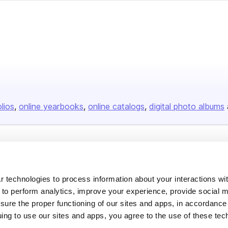
olios
online yearbooks
online catalogs
digital photo albums
Company
About us
 technologies to process information about your interactions wi
Careers
 to perform analytics, improve your experience, provide social m
nsure the proper functioning of our sites and apps, in accordance
Plans & Pricing
uing to use our sites and apps, you agree to the use of these tec
Press