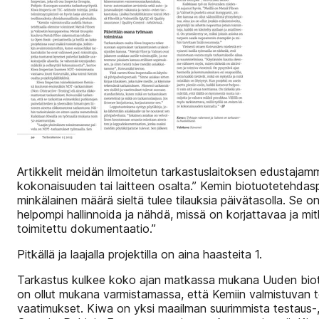
Artikkelit meidän ilmoitetun tarkastuslaitoksen edustaja
kokonaisuuden tai laitteen osalta.” Kemin biotuotetehdasp
minkälainen määrä sieltä tulee tilauksia päivätasolla. Se o
helpompi hallinnoida ja nähdä, missä on korjattavaa ja mi
toimitettu dokumentaatio.”
Pitkällä ja laajalla projektilla on aina haasteita 1.
Tarkastus kulkee koko ajan matkassa mukana Uuden biot
on ollut mukana varmistamassa, että Kemiin valmistuvan te
vaatimukset. Kiwa on yksi maailman suurimmista testaus-, 