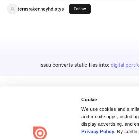
terasrakenneyhdistys
this publisher
Follow
Issuu converts static files into:
digital portf
Cookie
We use cookies and similar
Bending Spoons US Inc.
and mobile apps, including
display advertising, and e
Create once,
share everywhere.
Privacy Policy
. By contin
Issuu turns PDFs and other files into interactive flipbooks and