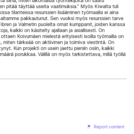
ttä siinä, miten ulkomaisia työntekijöitä on saatu
en pitää täyttää useita vaatimuksia.” Myös Kiwalta tuli
kissa tilanteissa resurssien lisääminen työmaalla ei aina
osaltamme pakkautunut. Sen vuoksi myös resurssien tarve
ibren ja Valmetin puolelta omat kumppanit, joiden kanssa
a, kaikki on käsitelty ajallaan ja asiallisesti. On
ottaen Koivumäen mielestä erityisesti isoilla työmailla on
miten tärkeää on aktiivinen ja toimiva viestintä. On
nyt. Kun projekti on usein jaettu pieniin osiin, kaikki
äärä porukkaa. Välillä on myös tarkistettava, millä työllä
Report content