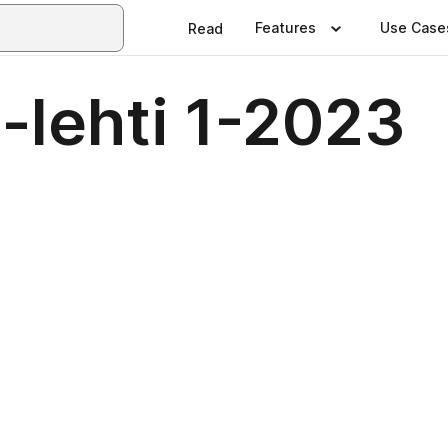
Features
Use Case
Read
-lehti 1-2023