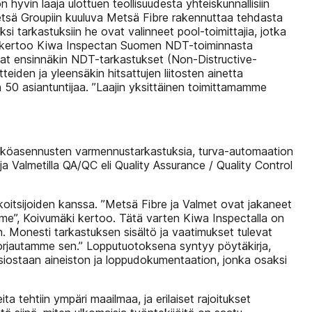
hyvin laaja ulottuen teollisuudesta yhteiskunnallisiin
Metsä Groupiin kuuluva Metsä Fibre rakennuttaa tehdasta
ksi tarkastuksiin he ovat valinneet pool-toimittajia, jotka
tta”, kertoo Kiwa Inspectan Suomen NDT-toiminnasta
vat ensinnäkin NDT-tarkastukset (Non-Distructive-
teiden ja yleensäkin hitsattujen liitosten ainetta
 50 asiantuntijaa. ”Laajin yksittäinen toimittamamme
, sähköasennusten varmennustarkastuksia, turva-automaation
ja Valmetilla QA/QC eli Quality Assurance / Quality Control
oitsijoiden kanssa. ”Metsä Fibre ja Valmet ovat jakaneet
tamme”, Koivumäki kertoo. Tätä varten Kiwa Inspectalla on
en. Monesti tarkastuksen sisältö ja vaatimukset tulevat
korjautamme sen.” Lopputuotoksena syntyy pöytäkirja,
osiostaan aineiston ja loppudokumentaation, jonka osaksi
tehtiin ympäri maailmaa, ja erilaiset rajoitukset