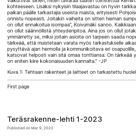
vaikuttivat siihen, miten tavaraa saatiin toimitettua Kemiin
kohteeseen. Lisäksi nykyisin tilaajavastuu on hyvin tarkka
paikan päälle tarkastajia useista maista, erityisesti Pohjoi
onnistu nopeasti. Joitakin vaiheita on sitten hieman sum
on ollut ennakoitua isompaa”, Koivumäki sanoo. Kaikkiaan
on ollut säännöllistä yhteydenpitoa. Aina jos on ollut jotaki
ymmärretty se, miksi joitain asioita on tarpeen saada nopea
tärkeää, että muistetaan varata myös tarkastukselle aika
pysyttävä ajan hermolla ja kommunikoitava eri osapuolille, j
katsovat helposti vain sitä omaa tonttiansa. On tärkeää ym
on eniten kiire kokonaisuuden kannalta.” -JP
Kuva 1: Tehtaan rakenteet ja laitteet on tarkastettu huole
First page
Teräsrakenne-lehti 1-2023
Published on
Mar 9, 2023