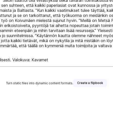
. ”Silloin saattoi olla viivästyksiä sekä tavaran toimituksissa e
 sen suhteen, että kaikki paperiasiat ovat kunnossa ja yrityst
smaista ja Baltiasta. ”Kun kaikki vaatimukset tulee täyttää, kai
puttunut ja se on tarkoittanut, että työkuorma on meidänkin 
 työ on Koivumäen mielestä sujunut hyvin. ”Meillä on Metsä F
n erikoistoiveita, pyyntöjä tai aihetta nopeuttaa jotain toimintoj
mmin eteenpäin ja mihin tarvitaan lisää resursseja.” Yleisesti 
a jo suunnitelmissa. ”Käytännön kautta olemme nähneet myös, 
otta kaikki tietävät, mikä on nykytila ja mitä mistäkin on löyty
märtää, että täällä on kymmeniä muita toimijoita ja valtava m
llisesti. Valokuva: Kavamet
Create a flipbook
Turn static files into dynamic content formats.