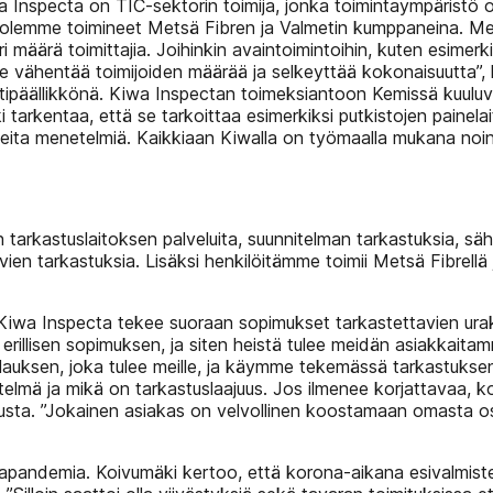
 Inspecta on TIC-sektorin toimija, jonka toimintaympäristö on 
alla olemme toimineet Metsä Fibren ja Valmetin kumppaneina. 
 määrä toimittajia. Joihinkin avaintoimintoihin, kuten esimerki
ella. Se vähentää toimijoiden määrää ja selkeyttää kokonaisuu
ktipäällikkönä. Kiwa Inspectan toimeksiantoon Kemissä kuulu
tarkentaa, että se tarkoittaa esimerkiksi putkistojen painelait
useita menetelmiä. Kaikkiaan Kiwalla on työmaalla mukana noin
etun tarkastuslaitoksen palveluita, suunnitelman tarkastuksia
ien tarkastuksia. Lisäksi henkilöitämme toimii Metsä Fibrellä 
Kiwa Inspecta tekee suoraan sopimukset tarkastettavien urak
a erillisen sopimuksen, ja siten heistä tulee meidän asiakkai
a tilauksen, joka tulee meille, ja käymme tekemässä tarkastuks
elmä ja mikä on tarkastuslaajuus. Jos ilmenee korjattavaa, 
velusta. ”Jokainen asiakas on velvollinen koostamaan omasta 
andemia. Koivumäki kertoo, että korona-aikana esivalmisteita 