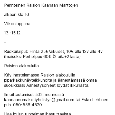
Perinteinen Raision Kaanaan Marttojen
alkaen klo 16
Viikonloppuna
13.-15.12.
-
Ruokailuliput: Hinta 25€/aikuiset, 10€ alle 12v alle 4v
ilmaiseksi Perhelippu 60€ (2 aik.+2 lasta)
Raision alakouluilla
Käy ihastelemassa Raision alakouluilla
piparkakkunäyteikkunoita ja äänestämässä omaa
suosikkiasi! Äänestysohjeet löydät ikkunasta.
Ilmoittautumiset 5.12. mennessä
kaanaanomakotiyhdistys@gmail.com tai Esko Lehtinen
puh. 050-556 4520
Hae joulun tunnelmaa ihastuttavista