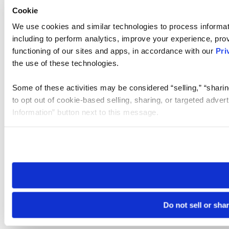
Cookie
We use cookies and similar technologies to process informat
including to perform analytics, improve your experience, prov
functioning of our sites and apps, in accordance with our
Pri
the use of these technologies.
Some of these activities may be considered “selling,” “sharin
to opt out of cookie-based selling, sharing, or targeted adver
Information” button next to this message.
Please note that your opt-out preference is stored at the br
site you visit. If you access our sites from a different device
need to be set again.
Do not sell or sha