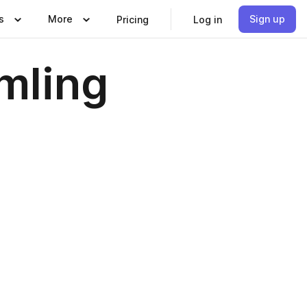
s
More
Sign up
Pricing
Log in
amling