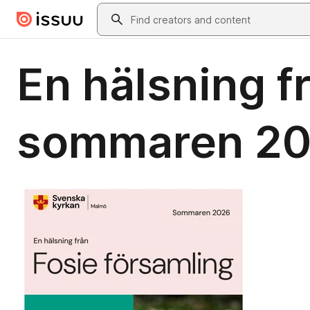
Skip to main content
Search
En hälsning f
sommaren 2