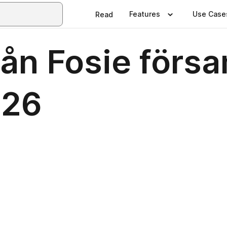
Features
Use Case
Read
rån Fosie förs
026