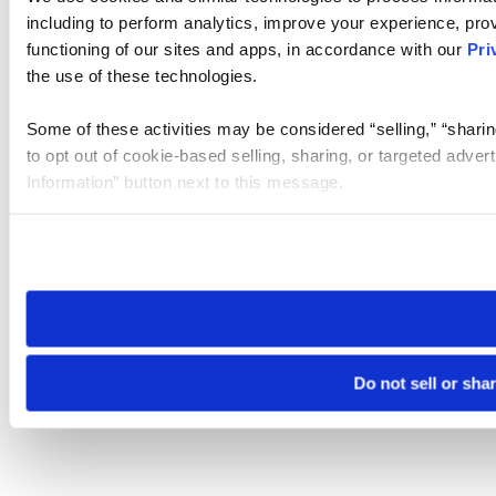
including to perform analytics, improve your experience, prov
functioning of our sites and apps, in accordance with our
Pri
the use of these technologies.
Some of these activities may be considered “selling,” “sharin
to opt out of cookie-based selling, sharing, or targeted adver
Information” button next to this message.
Please note that your opt-out preference is stored at the br
site you visit. If you access our sites from a different device
need to be set again.
Do not sell or sha