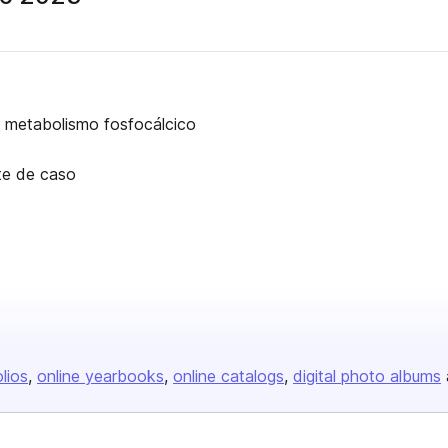
el metabolismo fosfocálcico
rte de caso
olios
online yearbooks
online catalogs
digital photo albums