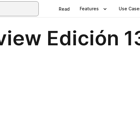
Features
Use Case
Read
view Edición 1