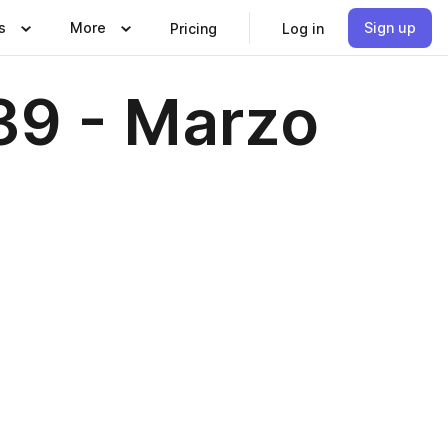
s
More
Sign up
Pricing
Log in
39 - Marzo