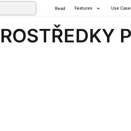
Features
Use Case
Read
PROSTŘEDKY P