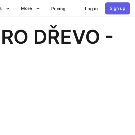
s
More
Sign up
Pricing
Log in
RO DŘEVO -