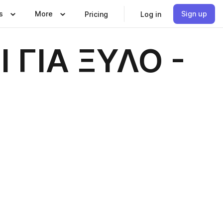
s
More
Sign up
Pricing
Log in
ΓΙΑ ΞΥΛΟ -