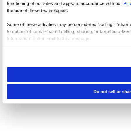
functioning of our sites and apps, in accordance with our
Pri
the use of these technologies.
Some of these activities may be considered “selling,” “sharin
to opt out of cookie-based selling, sharing, or targeted adver
Information” button next to this message.
Please note that your opt-out preference is stored at the br
site you visit. If you access our sites from a different device
need to be set again.
Do not sell or sha