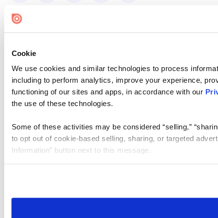
Cookie
We use cookies and similar technologies to process informat
including to perform analytics, improve your experience, prov
functioning of our sites and apps, in accordance with our
Pri
the use of these technologies.
Some of these activities may be considered “selling,” “sharin
to opt out of cookie-based selling, sharing, or targeted adver
Information” button next to this message.
Please note that your opt-out preference is stored at the br
site you visit. If you access our sites from a different device
need to be set again.