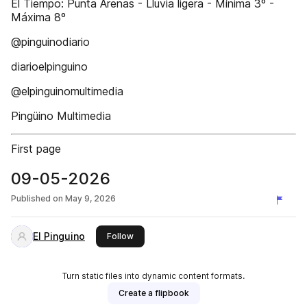
El Tiempo: Punta Arenas - Lluvia ligera - Mínima 3º -
Máxima 8º
@pinguinodiario
diarioelpinguino
@elpinguinomultimedia
Pingüino Multimedia
First page
09-05-2026
Published on
May 9, 2026
El Pinguino
this publisher
Follow
Turn static files into dynamic content formats.
Create a flipbook