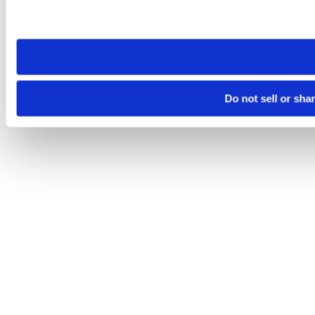
Please note that your opt-out preference is stored at the br
site you visit. If you access our sites from a different device
need to be set again.
Do not sell or sha