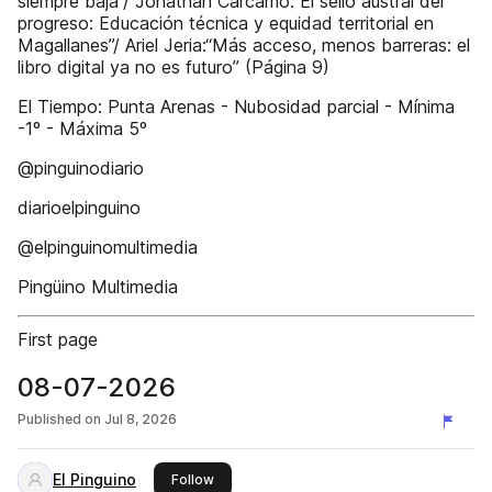
siempre baja”/ Jonathan Cárcamo:“El sello austral del
progreso: Educación técnica y equidad territorial en
Magallanes”/ Ariel Jeria:“Más acceso, menos barreras: el
libro digital ya no es futuro” (Página 9)
El Tiempo: Punta Arenas - Nubosidad parcial - Mínima
-1º - Máxima 5º
@pinguinodiario
diarioelpinguino
@elpinguinomultimedia
Pingüino Multimedia
First page
08-07-2026
Published on
Jul 8, 2026
El Pinguino
this publisher
Follow