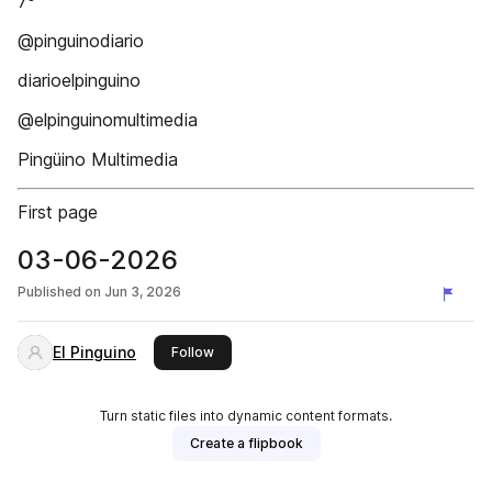
7º
@pinguinodiario
diarioelpinguino
@elpinguinomultimedia
Pingüino Multimedia
First page
03-06-2026
Published on
Jun 3, 2026
El Pinguino
this publisher
Follow
Turn static files into dynamic content formats.
Create a flipbook