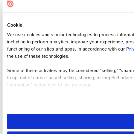
Cookie
We use cookies and similar technologies to process informat
including to perform analytics, improve your experience, prov
functioning of our sites and apps, in accordance with our
Pri
the use of these technologies.
Some of these activities may be considered “selling,” “sharin
to opt out of cookie-based selling, sharing, or targeted adver
Information” button next to this message.
Please note that your opt-out preference is stored at the br
site you visit. If you access our sites from a different device
need to be set again.