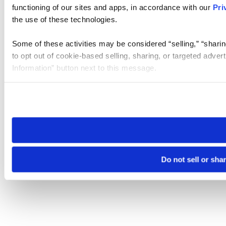
functioning of our sites and apps, in accordance with our
Pri
the use of these technologies.
Some of these activities may be considered “selling,” “sharin
to opt out of cookie-based selling, sharing, or targeted adver
Information” button next to this message.
Please note that your opt-out preference is stored at the br
site you visit. If you access our sites from a different device
need to be set again.
Do not sell or sha