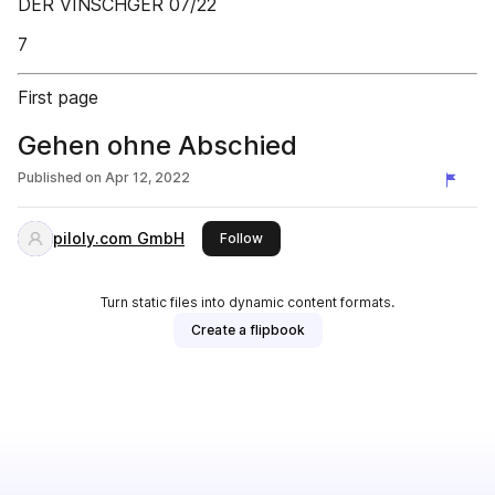
DER VINSCHGER 07/22
7
First page
Gehen ohne Abschied
Published on
Apr 12, 2022
piloly.com GmbH
this publisher
Follow
Turn static files into dynamic content formats.
Create a flipbook