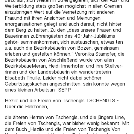
dazu auf, sich weiterhin zu engagieren, sich der Aus- und
Weiterbildung stets großen möglichst in allen Gremien
einzubringen Wert auf die Vernetzung mit anderen
Frauund mit ihren Ansichten und Meinungen
enorganisationen gelegt und auch darauf, nicht hinter
dem Berg zu halten. Zu den „dass unsere Frauen und
Bäuerinnen zuEhrengästen des 40-Jahr-Jubiläums
gehör- sammenkommen, sich austauschen, etwas ten
u.a. auch die Bezirksbäuerin von Bozen, gemeinsam
erleben und gestalten können.“ Veronika Stampfer, die
Bezirksbäuerin von Abschließend wurde von allen
BezirksbäueMeran, Heidi Innerhofer, und ihre Stellver-
rinnen und der Landesbäuerin ein wundertreterin
Elisabeth Thuille. Leider nicht dabei schöner
Geburtstagskuchen angeschnitten. sein konnte wegen
eines kleinen Arbeitsun- SEPP
Hezilo und die Freien von Tschengls TSCHENGLS -
Über die Helizonen,
die älteren Herren von Tschengls, und die jüngere Line,
die Freien von Tschengls, war bisher wenig bekannt. Mit
dem Buch „Hezilo und die Freien von Tschengls Von