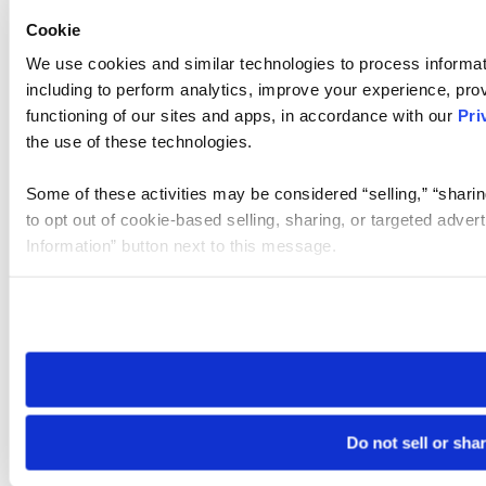
Cookie
We use cookies and similar technologies to process informat
including to perform analytics, improve your experience, prov
functioning of our sites and apps, in accordance with our
Pri
the use of these technologies.
Some of these activities may be considered “selling,” “sharin
to opt out of cookie-based selling, sharing, or targeted adver
Information” button next to this message.
Please note that your opt-out preference is stored at the br
site you visit. If you access our sites from a different device
need to be set again.
Do not sell or sha