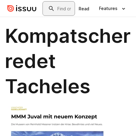
Skip to main content
Search
Features
Read
Kompatscher
redet
Tacheles