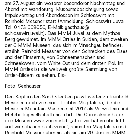
am 27. August ein weiterer besonderer Nachmittag und
Abend mit Wanderung, Museumsbesichtigung sowie
Impulsvortrag und Abendessen im Schlosswirt mit
Reinhold Messner statt (Anmeldung: Schlosswirt Juval:
Tel. 0473 668056, E-Mail: gasthaus@
schlosswirtjuval.it). Das MMM Juval ist dem Mythos
Berg gewidmet. Im MMM Ortles in Sulden, dem zweiten
der 6 MMM Museen, das sich im Vinschgau befindet,
erzählt Reinhold Messner von den Schrecken des Eises
und der Finsternis, von Schneemenschen und
Schneelöwen, vom White Out und dem dritten Pol. Im
MMM Ortles ist die weltweit größte Sammlung von
Ortler-Bildern zu sehen. Eis-
Foto: Seehauser
Den Kopf in den Sand stecken passt weder zu Reinhold
Messner, noch zu seiner Tochter Magdalena, die die
Messner Mountain Museen seit 2017 als Verwalterin und
Mehrheitsgesellschafterin führt. Die Coronakrise habe
den Museen zwar zugesetzt, „aber wir haben überlebt
und wir schauen nach vorne“, stimmten Magdalena und
Reinhold Messner überein, als sie am 29. Juni im MMM