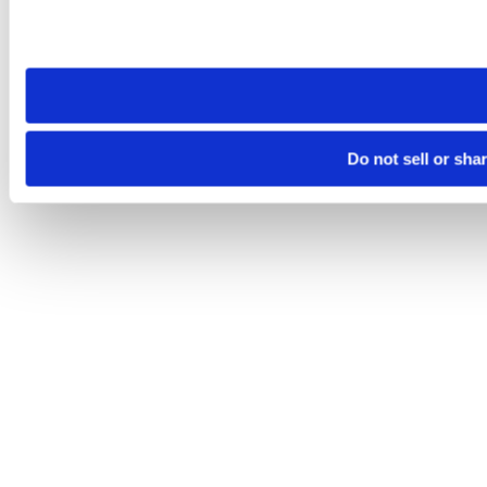
Please note that your opt-out preference is stored at the br
site you visit. If you access our sites from a different device
need to be set again.
Do not sell or sha