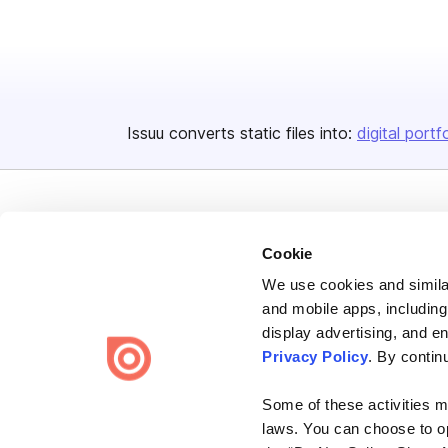
Issuu converts static files into:
digital portf
Cookie
We use cookies and similar
Bending Spoons US Inc.
and mobile apps, including
Create once,
share everywhere.
display advertising, and e
Privacy Policy
. By contin
Issuu turns PDFs and other files into interactive flipbooks and
engaging content for every channel.
Some of these activities ma
laws. You can choose to opt