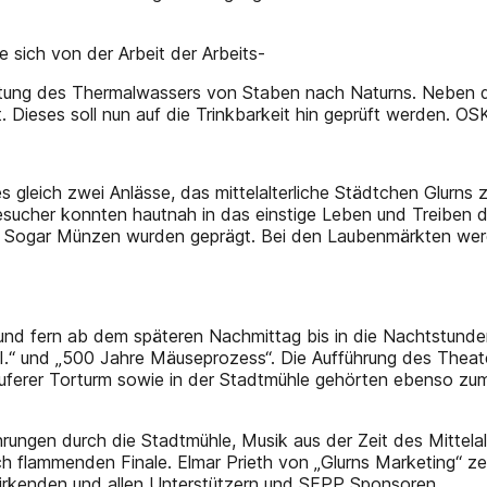
te sich von der Arbeit der Arbeits-
leitung des Thermalwassers von Staben nach Naturns. Neben 
. Dieses soll nun auf die Trinkbarkeit hin geprüft werden.
 gleich zwei Anlässe, das mittelalterliche Städtchen Glurns
ucher konnten hautnah in das einstige Leben und Treiben de
cht. Sogar Münzen wurden geprägt. Bei den Laubenmärkten we
nd fern ab dem späteren Nachmittag bis in die Nachtstunden 
I.“ und „500 Jahre Mäuseprozess“. Die Aufführung des Theate
Tauferer Torturm sowie in der Stadtmühle gehörten ebenso 
rungen durch die Stadtmühle, Musik aus der Zeit des Mittela
ch flammenden Finale. Elmar Prieth von „Glurns Marketing“ ze
twirkenden und allen Unterstützern und SEPP Sponsoren.