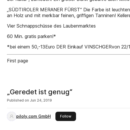
„SÜDTIROLER MERANER FÜRST“ Die Farbe ist leuchtend ru
an Holz und mit merkbar feinen, griffigen Tanninen! Kellere
Vier Schnappschüsse des Laubenmarktes
60 Min. gratis parken!*
*bei einem 50,-13Euro DER Einkauf VINSCHGERvon 22/
First page
„Geredet ist genug“
Published on
Jun 24, 2019
piloly.com GmbH
this publisher
Follow