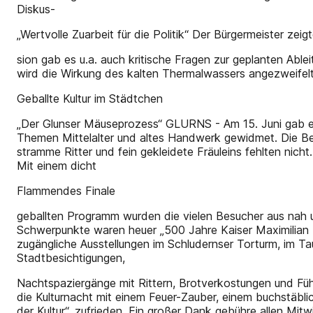
Diskus-
„Wertvolle Zuarbeit für die Politik“ Der Bürgermeister zeig
sion gab es u.a. auch kritische Fragen zur geplanten Ab
wird die Wirkung des kalten Thermalwassers angezweifelt
Geballte Kultur im Städtchen
„Der Glunser Mäuseprozess“ GLURNS - Am 15. Juni gab es
Themen Mittelalter und altes Handwerk gewidmet. Die Bes
stramme Ritter und fein gekleidete Fräuleins fehlten ni
Mit einem dicht
Flammendes Finale
geballten Programm wurden die vielen Besucher aus nah u
Schwerpunkte waren heuer „500 Jahre Kaiser Maximilian 
zugängliche Ausstellungen im Schludernser Torturm, im 
Stadtbesichtigungen,
Nachtspaziergänge mit Rittern, Brotverkostungen und Füh
die Kulturnacht mit einem Feuer-Zauber, einem buchstäbli
der Kultur“, zufrieden. Ein großer Dank gebühre allen Mi