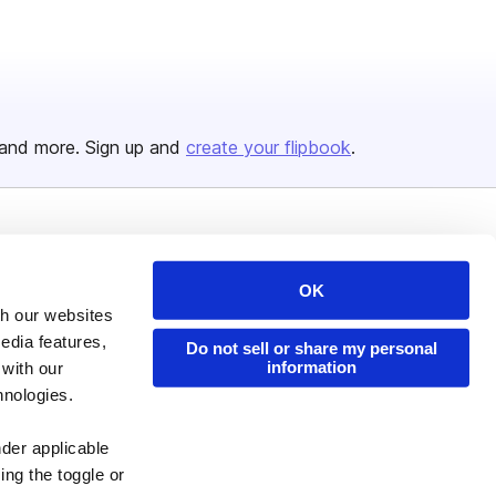
and more. Sign up and
create your flipbook
.
Issuu Platform
Resources
OK
Content Types
Developers
th our websites
Features
Publisher Directory
edia features,
Do not sell or share my personal
Flipbook
Redeem Code
information
 with our
hnologies.
Industries
nder applicable
ing the toggle or