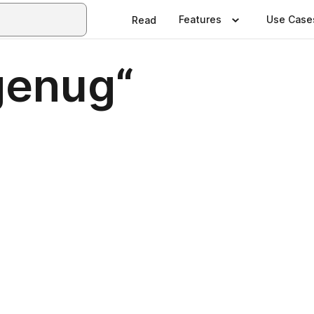
Features
Use Case
Read
genug“