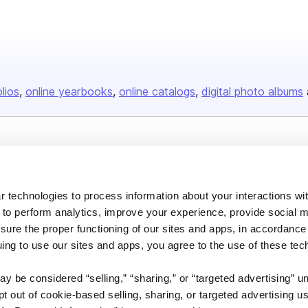
olios
online yearbooks
online catalogs
digital photo albums
Company
About us
 technologies to process information about your interactions wi
Careers
 to perform analytics, improve your experience, provide social m
Plans & Pricing
nsure the proper functioning of our sites and apps, in accordance
uing to use our sites and apps, you agree to the use of these tec
Press
Contact
y be considered “selling,” “sharing,” or “targeted advertising” u
 out of cookie-based selling, sharing, or targeted advertising us