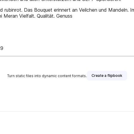
binrot. Das Bouquet erinnert an Veilchen und Mandeln. Im 
i Meran Vielfalt. Qualität. Genuss
19
Create a flipbook
Turn static files into dynamic content formats.