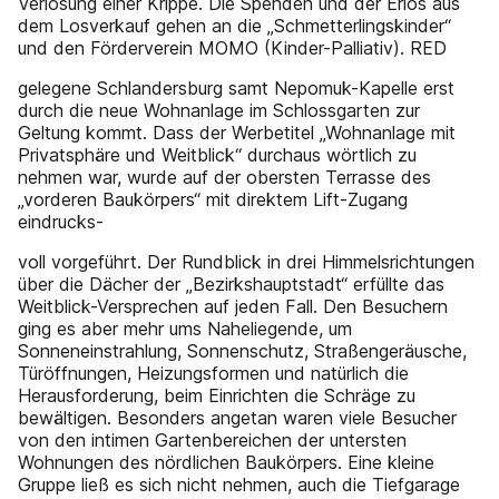
Verlosung einer Krippe. Die Spenden und der Erlös aus
dem Losverkauf gehen an die „Schmetterlingskinder“
und den Förderverein MOMO (Kinder-Palliativ). RED
gelegene Schlandersburg samt Nepomuk-Kapelle erst
durch die neue Wohnanlage im Schlossgarten zur
Geltung kommt. Dass der Werbetitel „Wohnanlage mit
Privatsphäre und Weitblick“ durchaus wörtlich zu
nehmen war, wurde auf der obersten Terrasse des
„vorderen Baukörpers“ mit direktem Lift-Zugang
eindrucks-
voll vorgeführt. Der Rundblick in drei Himmelsrichtungen
über die Dächer der „Bezirkshauptstadt“ erfüllte das
Weitblick-Versprechen auf jeden Fall. Den Besuchern
ging es aber mehr ums Naheliegende, um
Sonneneinstrahlung, Sonnenschutz, Straßengeräusche,
Türöffnungen, Heizungsformen und natürlich die
Herausforderung, beim Einrichten die Schräge zu
bewältigen. Besonders angetan waren viele Besucher
von den intimen Gartenbereichen der untersten
Wohnungen des nördlichen Baukörpers. Eine kleine
Gruppe ließ es sich nicht nehmen, auch die Tiefgarage