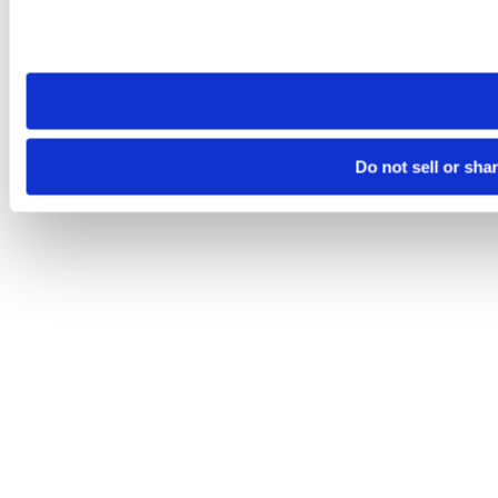
Please note that your opt-out preference is stored at the br
site you visit. If you access our sites from a different device
need to be set again.
Do not sell or sha