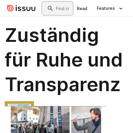
Skip to main content
Search
Features
Read
Zuständig
für Ruhe und
Transparenz