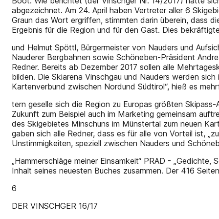
Boot. Wie berichtet (der Vinschger Nr. 14/2017) hatte si
abgezeichnet. Am 24. April haben Vertreter aller 6 Skigeb
Graun das Wort ergriffen, stimmten darin überein, dass d
Ergebnis für die Region und für den Gast. Dies bekräftigt
und Helmut Spöttl, Bürgermeister von Nauders und Aufsi
Nauderer Bergbahnen sowie Schöneben-Präsident Andreas Le
Redner. Bereits ab Dezember 2017 sollen alle Mehrtageskar
bilden. Die Skiarena Vinschgau und Nauders werden sich i
Kartenverbund zwischen Nordund Südtirol“, hieß es mehrf
tern geselle sich die Region zu Europas größten Skipass-
Zukunft zum Beispiel auch im Marketing gemeinsam auftrete
des Skigebietes Minschuns im Münstertal zum neuen Karte
gaben sich alle Redner, dass es für alle von Vorteil ist,
Unstimmigkeiten, speziell zwischen Nauders und Schöneb
„Hammerschläge meiner Einsamkeit“ PRAD - „Gedichte, See
Inhalt seines neuesten Buches zusammen. Der 416 Seiten
6
DER VINSCHGER 16/17