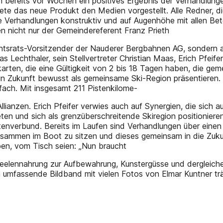
ch bereits vor Wochen ein positives Ergebnis der Verhandlun
iete das neue Produkt den Medien vorgestellt. Alle Redner, d
ie Verhandlungen konstruktiv und auf Augenhöhe mit allen Be
en nicht nur der Gemeindereferent Franz Prieth
chtsrats-Vorsitzender der Nauderer Bergbahnen AG, sondern 
chthaler, sein Stellvertreter Christian Maas, Erich Pfeifer
ten, die eine Gültigkeit von 2 bis 18 Tagen haben, die gemei
n Zukunft bewusst als gemeinsame Ski-Region präsentieren. „
ach. Mit insgesamt 211 Pistenkilome-
­Allianzen. Erich Pfeifer verwies auch auf Synergien, die si
n und sich als grenzüberschreitende Skiregion positionieren.
nverbund. Bereits im Laufen sind Verhandlungen über einen B
 „zusammen im Boot zu sitzen und dieses gemeinsam in die Zukun
en, vom Tisch seien: „Nun braucht
lennahrung zur Aufbewahrung, Kunstergüsse und dergleichen 
 umfassende Bildband mit vielen Fotos von Elmar Kuntner tr