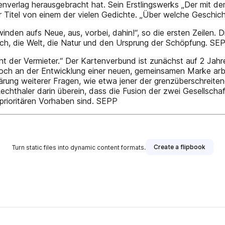
Eigenverlag herausgebracht hat. Sein Erstlingswerks „Der mit 
 Titel von einem der vielen Gedichte. „Über welche Geschich
inden aufs Neue, aus, vorbei, dahin!“, so die ersten Zeilen.
h, die Welt, die Natur und den Ursprung der Schöpfung. SE
cht der Vermieter.“ Der Kartenverbund ist zunächst auf 2 Ja
noch an der Entwicklung einer neuen, gemeinsamen Marke ar
lärung weiterer Fragen, wie etwa jener der grenzüberschreite
 Lechthaler darin überein, dass die Fusion der zwei Gesells
 prioritären Vorhaben sind. SEPP
Create a flipbook
Turn static files into dynamic content formats.