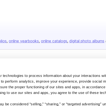
olios
online yearbooks
online catalogs
digital photo albums
Company
About us
 technologies to process information about your interactions wi
Careers
 to perform analytics, improve your experience, provide social m
nsure the proper functioning of our sites and apps, in accordance
Plans & Pricing
uing to use our sites and apps, you agree to the use of these tec
Press
Contact
y be considered “selling,” “sharing,” or “targeted advertising” u