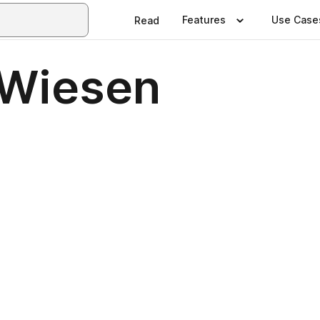
Features
Use Case
Read
 Wiesen