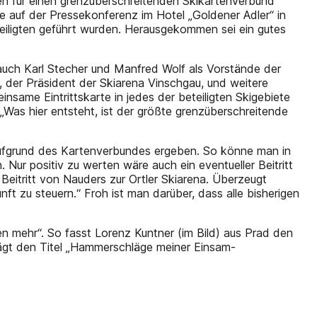
gen für einen grenzüberschreitenden Skikartenverbund
ie auf der Pressekonferenz im Hotel „Goldener Adler“ in
teiligten geführt wurden. Herausgekommen sei ein gutes
auch Karl Stecher und Manfred Wolf als Vorstände der
, der Präsident der Skiarena Vinschgau, und weitere
nsame Eintrittskarte in jedes der beteiligten Skigebiete
Was hier entsteht, ist der größte grenzüberschreitende
ch aufgrund des Kartenverbundes ergeben. So könne man in
 Nur positiv zu werten wäre auch ein eventueller Beitritt
eitritt von Nauders zur Ortler Skiarena. Überzeugt
ft zu steuern.“ Froh ist man darüber, dass alle bisherigen
mehr“. So fasst ­Lorenz Kuntner (im Bild) aus Prad den
ägt den Titel „Hammerschläge meiner Einsam-