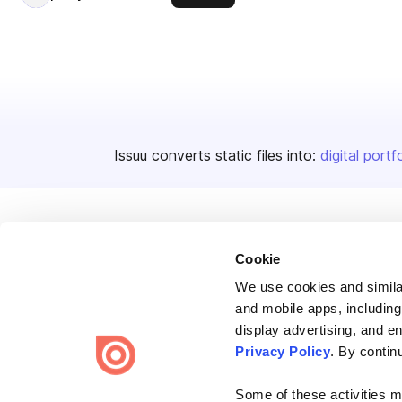
Issuu converts static files into:
digital portf
Cookie
We use cookies and similar
Bending Spoons US Inc.
and mobile apps, including
Create once,
share everywhere.
display advertising, and e
Privacy Policy
. By contin
Issuu turns PDFs and other files into interactive flipbooks and
engaging content for every channel.
Some of these activities ma