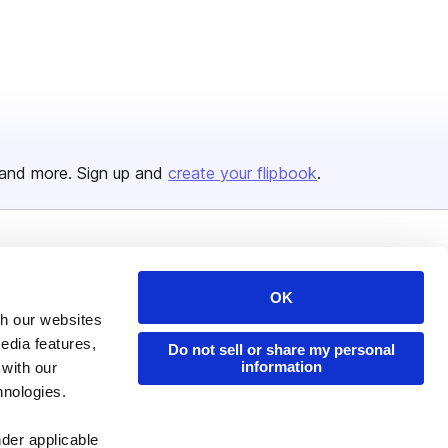
and more. Sign up and
create your flipbook
.
Issuu Platform
Resources
OK
Content Types
Developers
th our websites
Features
Publisher Directory
edia features,
Do not sell or share my personal
information
 with our
Flipbook
Redeem Code
hnologies.
Industries
nder applicable