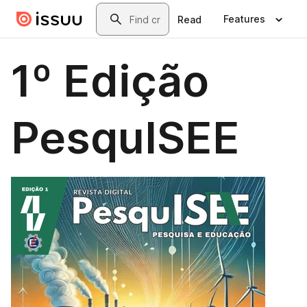
Skip to main content
Search
Features
Read
1º Edição
PesquISEE