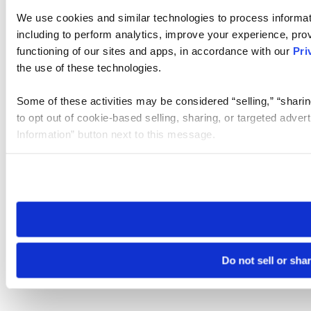
We use cookies and similar technologies to process informat
including to perform analytics, improve your experience, prov
functioning of our sites and apps, in accordance with our
Pri
the use of these technologies.
Some of these activities may be considered “selling,” “sharin
to opt out of cookie-based selling, sharing, or targeted adver
Information” button next to this message.
Please note that your opt-out preference is stored at the br
site you visit. If you access our sites from a different device
need to be set again.
Do not sell or sha