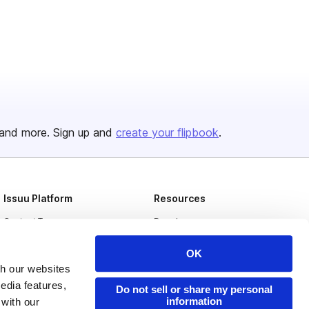
and more. Sign up and
create your flipbook
.
Issuu Platform
Resources
Content Types
Developers
Features
Publisher Directory
OK
Flipbook
Redeem Code
th our websites
edia features,
Do not sell or share my personal
Industries
information
 with our