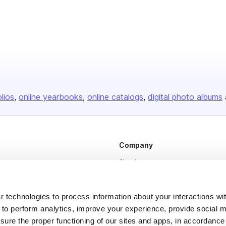
olios
online yearbooks
online catalogs
digital photo albums
Company
About us
Careers
Plans & Pricing
 technologies to process information about your interactions wi
 to perform analytics, improve your experience, provide social m
Press
nsure the proper functioning of our sites and apps, in accordance