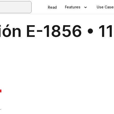
Features
Use Case
Read
ón E-1856 • 11 