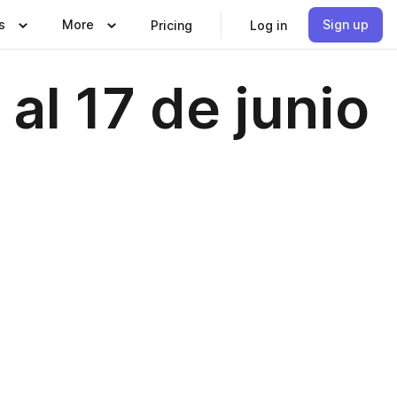
s
More
Sign up
Pricing
Log in
al 17 de junio