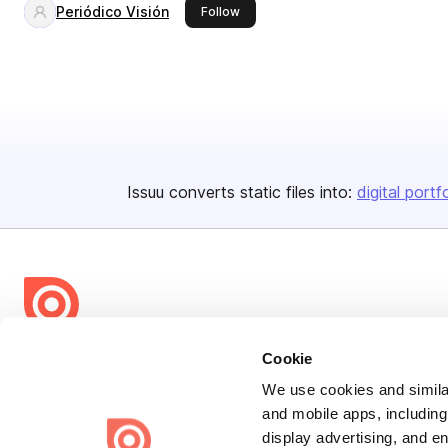
Periódico Visión
this publisher
Follow
Issuu converts static files into:
digital portf
Bending Spoons US Inc.
Cookie
Create once,
share everywhere.
We use cookies and similar
and mobile apps, including
Issuu turns PDFs and other files into interactive flipbooks and
display advertising, and e
engaging content for every channel.