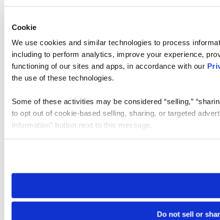
Cookie
We use cookies and similar technologies to process informat
including to perform analytics, improve your experience, prov
functioning of our sites and apps, in accordance with our
Pri
the use of these technologies.
Some of these activities may be considered “selling,” “sharin
to opt out of cookie-based selling, sharing, or targeted adver
Information” button next to this message.
Please note that your opt-out preference is stored at the br
site you visit. If you access our sites from a different device
need to be set again.
Do not sell or sha