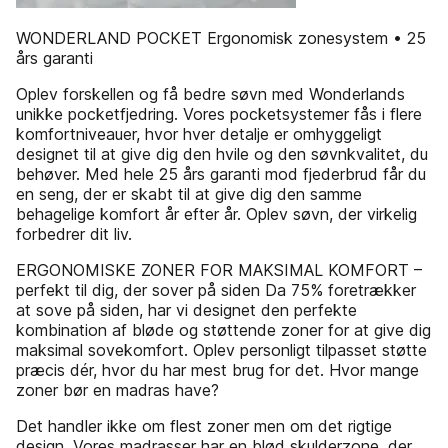
WONDERLAND POCKET Ergonomisk zonesystem • 25
års garanti
Oplev forskellen og få bedre søvn med Wonderlands
unikke pocketfjedring. Vores pocketsystemer fås i flere
komfortniveauer, hvor hver detalje er omhyggeligt
designet til at give dig den hvile og den søvnkvalitet, du
behøver. Med hele 25 års garanti mod fjederbrud får du
en seng, der er skabt til at give dig den samme
behagelige komfort år efter år. Oplev søvn, der virkelig
forbedrer dit liv.
ERGONOMISKE ZONER FOR MAKSIMAL KOMFORT –
perfekt til dig, der sover på siden Da 75% foretrækker
at sove på siden, har vi designet den perfekte
kombination af bløde og støttende zoner for at give dig
maksimal sovekomfort. Oplev personligt tilpasset støtte
præcis dér, hvor du har mest brug for det. Hvor mange
zoner bør en madras have?
Det handler ikke om flest zoner men om det rigtige
design. Vores madrasser har en blød skulderzone, der