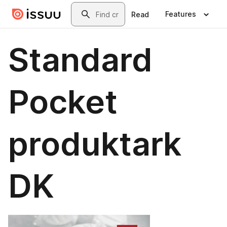
Skip to main content
Search
Features
Read
Standard
Pocket
produktark
DK