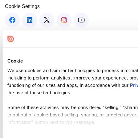
Cookie Settings
Cookie
We use cookies and similar technologies to process informat
including to perform analytics, improve your experience, prov
functioning of our sites and apps, in accordance with our
Pri
the use of these technologies.
Some of these activities may be considered “selling,” “sharin
to opt out of cookie-based selling, sharing, or targeted adver
Information” button next to this message.
Please note that your opt-out preference is stored at the br