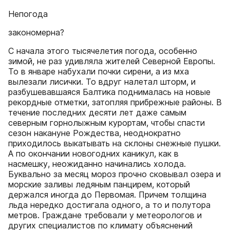
Непогода
закономерна?
С начала этого тысячелетия погода, особенно
зимой, не раз удивляла жителей Северной Европы.
То в январе набухали почки сирени, а из мха
вылезали лисички. То вдруг налетал шторм, и
разбушевавшаяся Балтика поднималась на новые
рекордные отметки, затопляя прибрежные районы. В
течение последних десяти лет даже самым
северным горнолыжным курортам, чтобы спасти
сезон накануне Рождества, неоднократно
приходилось выкатывать на склоны снежные пушки.
А по окончании новогодних каникул, как в
насмешку, неожиданно начинались холода.
Буквально за месяц мороз прочно сковывал озера и
морские заливы ледяным панцирем, который
держался иногда до Первомая. Причем толщина
льда нередко достигала одного, а то и полутора
метров. Граждане требовали у метеорологов и
других специалистов по климату объяснений