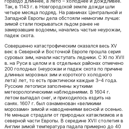
гораздо длиннее, а лето – холоднее и дождливее.
Так, в 1143 г. в Новгородской земле дожди шли
четыре месяца подряд. На равнинах Центральной и
Западной Европы дела обстояли немногим лучше:
зимой стали покрываться льдом ранее не
замерзавшие водоемы, начались частые неурожаи,
падеж скота.
Совершенно катастрофическим оказался весь XV
век: в Северной и Восточной Европе прошла серия
суровых зим, начали наступать ледники. С XI по XVII
в. на Руси в целом и в отдельных районах отмечено
200 голодных (неурожаи и падеж скота по причине
длинных морозных зим и короткого холодного
лета) лет, то есть практически каждые 3–4 года.
Русские летописи заполнены жуткими
метеорологическими наблюдениями. В 1604 г.
летом выпадал снег, и приходилось ездить на
санях. 1607 г. был ознаменован «великими
морозами» зимой и наводнениями весной и осенью.
Не меньше страдали от природных катаклизмов и в
северной части Европы. В середине XVII столетия в
Англии зимой температура падала примерно до 40