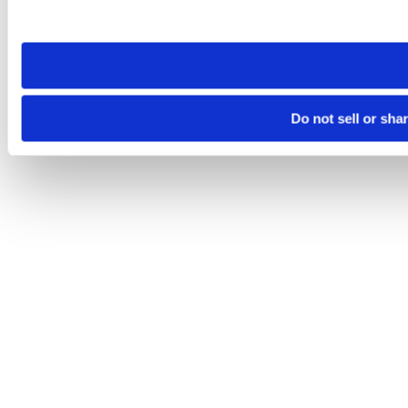
site you visit. If you access our sites from a different device
need to be set again.
Do not sell or sha