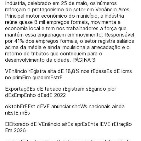
Indústria, celebrado em 25 de maio, os números
reforçam o protagonismo do setor em Venâncio Aires.
Principal motor econômico do município, a indústria
reúne quase 8 mil empregos formais, movimenta a
economia local e tem nos trabalhadores a força que
mantém essa engrenagem em movimento. Responsável
por 41% dos empregos formais, o setor registra salários
acima da média e ainda impulsiona a arrecadação e o
retorno de tributos que contribuem para o
desenvolvimento da cidade. PÁGINA 3
VEnâncio rEgistra alta dE 18,8% nos rEpassEs dE icms
no primEiro quadrimEstrE
ExportaçõEs dE tabaco rEgistram sEgundo pior
dEsEmpEnho dEsdE 2022
oKtobErFEst dEVE anunciar shoWs nacionais ainda
nEstE mÊs
ElEitorado dE VEnâncio airEs aprEsEnta lEVE rEtração
Em 2026