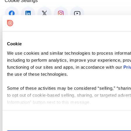
Cookie Settings
Cookie
We use cookies and similar technologies to process informat
including to perform analytics, improve your experience, prov
functioning of our sites and apps, in accordance with our
Pri
the use of these technologies.
Some of these activities may be considered “selling,” “sharin
to opt out of cookie-based selling, sharing, or targeted adver
Information” button next to this message.
Please note that your opt-out preference is stored at the br
site you visit. If you access our sites from a different device
need to be set again.