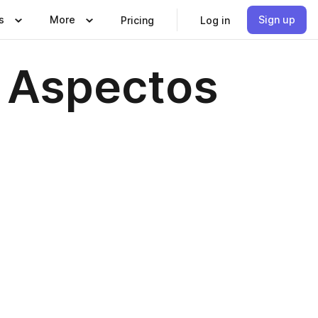
s
More
Sign up
Pricing
Log in
: Aspectos