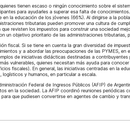
ienes tienen escaso o ningún conocimiento sobre el sistema t
icipantes para ayudarles a superar esa falta de conocimient
e en la educación de los jóvenes (66%). Al dirigirse a la pob
istraciones tributarias pueden promover una cultura de cumpli
que revisten los impuestos para construir una sociedad mejo
un objetivo prioritario de las administraciones tributarias, 
n fiscal. Si se tiene en cuenta la gran diversidad de impues
ocimientos y a abordar las preocupaciones de las PYMES, en 
mplos de iniciativas didácticas destinadas a contribuyentes 
más vulnerables, quienes necesitan más ayuda para conocer 
icios fiscales). En general, las iniciativas centradas en la e
 logísticos y humanos, en particular a escala.
dministración Federal de Ingresos Públicos (AFIP) de Argenti
tos en la sociedad. La AFIP coordinó reuniones periódicas con
 para que pudiesen convertirse en agentes de cambio y trans