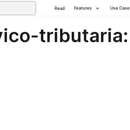
Features
Use Case
Read
ico-tributaria