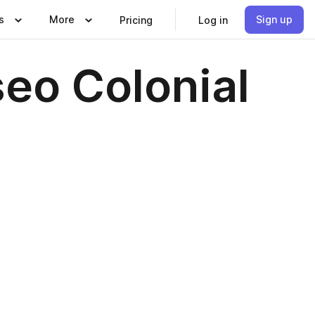
s
More
Sign up
Pricing
Log in
eo Colonial