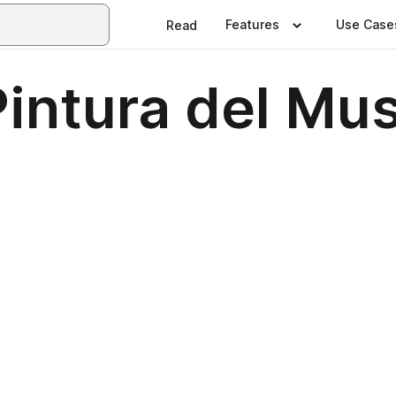
Features
Use Case
Read
intura del Mus