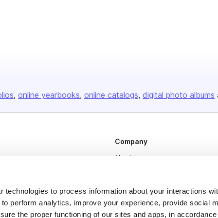
olios
online yearbooks
online catalogs
digital photo albums
Company
About us
Careers
Plans & Pricing
 technologies to process information about your interactions wi
 to perform analytics, improve your experience, provide social m
Press
nsure the proper functioning of our sites and apps, in accordance