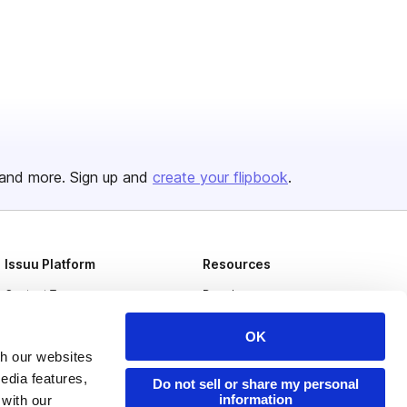
and more. Sign up and
create your flipbook
.
Issuu Platform
Resources
Content Types
Developers
Features
Publisher Directory
OK
Flipbook
Redeem Code
th our websites
edia features,
Do not sell or share my personal
Industries
information
 with our