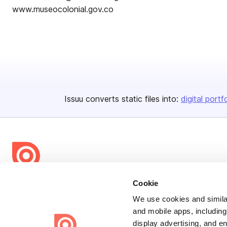
www.museocolonial.gov.co
Issuu converts static files into:
digital portf
Bending Spoons US Inc.
Cookie
Create once,
share everywhere.
We use cookies and similar
and mobile apps, including
Issuu turns PDFs and other files into interactive flipbooks and
display advertising, and e