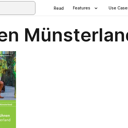
Features
Use Case
Read
nen Münsterlan