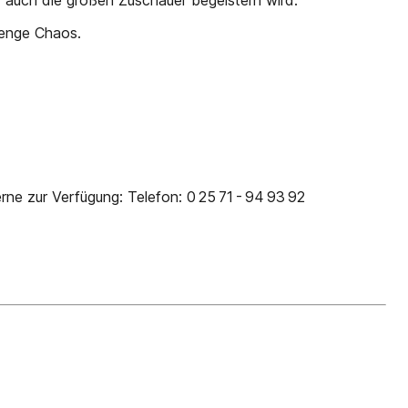
r auch die großen Zuschauer begeistern wird.
Menge Chaos.
ne zur Verfügung: Telefon: 0 25 71 - 94 93 92