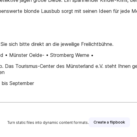
 Detektive jagen große Diebe. Ein spannender Kinder-Krimi, de
ebenswerte blonde Lausbub sorgt mit seinen Ideen für jede 
sich bitte direkt an die jeweilige Freilichtbühne.
ld • Münster Oelde- • Stromberg Werne •
. Das Tourismus-Center des Münsterland e.V. steht Ihnen ger
en
i bis September
Create a flipbook
Turn static files into dynamic content formats.