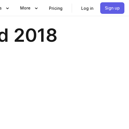
s
More
Sign up
Pricing
Log in
d 2018