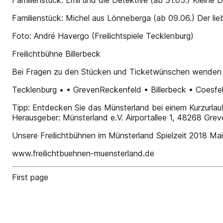
Familienstück: Emil und die Detektive (ab 31.05.) Kleine
Familienstück: Michel aus Lönneberga (ab 09.06.) Der li
Foto: André Havergo (Freilichtspiele Tecklenburg)
Freilichtbühne Billerbeck
Bei Fragen zu den Stücken und Ticketwünschen wenden Sie 
Tecklenburg • • GrevenReckenfeld • Billerbeck • Coesfe
Tipp: Entdecken Sie das Münsterland bei einem Kurzurlaub
Herausgeber: Münsterland e.V. Airportallee 1, 48268 Grev
Unsere Freilichtbühnen im Münsterland Spielzeit 2018 Ma
www.freilichtbuehnen-muensterland.de
First page