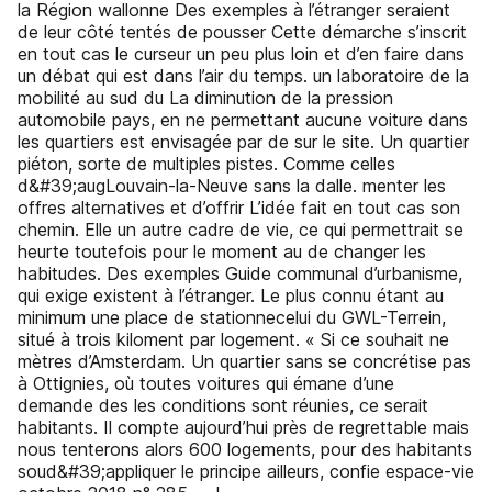
la Région wallonne Des exemples à l’étranger seraient
de leur côté tentés de pousser Cette démarche s’inscrit
en tout cas le curseur un peu plus loin et d’en faire dans
un débat qui est dans l’air du temps. un laboratoire de la
mobilité au sud du La diminution de la pression
automobile pays, en ne permettant aucune voiture dans
les quartiers est envisagée par de sur le site. Un quartier
piéton, sorte de multiples pistes. Comme celles
d&#39;augLouvain-la-Neuve sans la dalle. menter les
offres alternatives et d’offrir L’idée fait en tout cas son
chemin. Elle un autre cadre de vie, ce qui permettrait se
heurte toutefois pour le moment au de changer les
habitudes. Des exemples Guide communal d’urbanisme,
qui exige existent à l’étranger. Le plus connu étant au
minimum une place de stationnecelui du GWL-Terrein,
situé à trois kiloment par logement. « Si ce souhait ne
mètres d’Amsterdam. Un quartier sans se concrétise pas
à Ottignies, où toutes voitures qui émane d’une
demande des les conditions sont réunies, ce serait
habitants. Il compte aujourd’hui près de regrettable mais
nous tenterons alors 600 logements, pour des habitants
soud&#39;appliquer le principe ailleurs, confie espace-vie