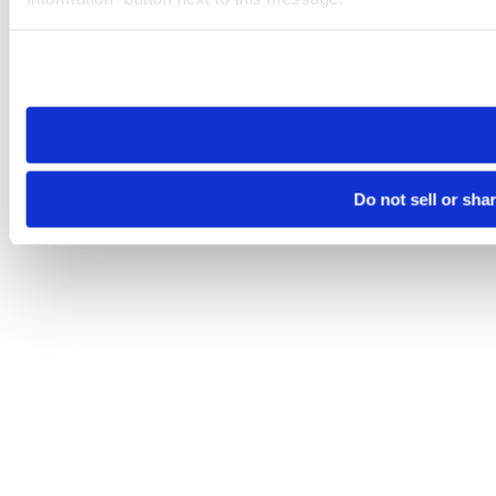
Please note that your opt-out preference is stored at the br
site you visit. If you access our sites from a different device
need to be set again.
Do not sell or sha