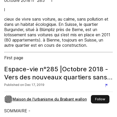
octobre 2018 n° 285 l
l
cieux de vivre sans voiture, au calme, sans pollution et
dans un habitat écologique. En Suisse, le quartier
Burgunder, situé à Blümpliz près de Berne, est un
lotissement sans voitures qui s’est mis en place en 2011
(80 appartements). à Bienne, toujours en Suisse, un
autre quartier est en cours de construction.
First page
Espace-vie n°285 |Octobre 2018 -
Vers des nouveaux quartiers sans
voiture ?
Published on
Dec 17, 2019
Maison de l'urbanisme du Brabant wallon
this pub
Follow
SOMMAIRE -