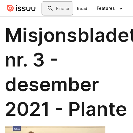
Skip to main content
Search
Features
Read
Misjonsblade
nr. 3 -
desember
2021 - Plante