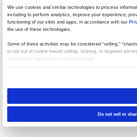
We use cookies and similar technologies to process informat
including to perform analytics, improve your experience, prov
functioning of our sites and apps, in accordance with our
Pri
the use of these technologies.
Some of these activities may be considered “selling,” “sharin
to opt out of cookie-based selling, sharing, or targeted adver
Information” button next to this message.
Please note that your opt-out preference is stored at the br
site you visit. If you access our sites from a different device
need to be set again.
Do not sell or sha