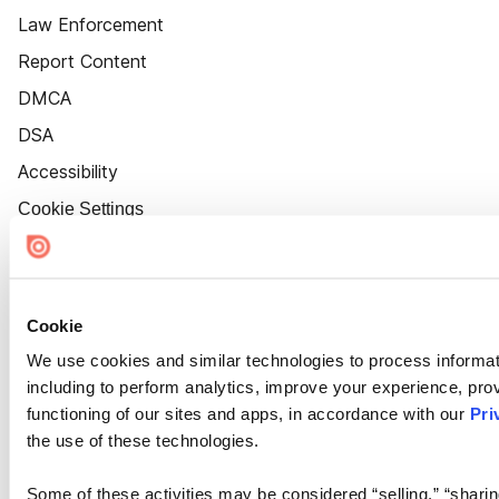
Law Enforcement
Report Content
DMCA
DSA
Accessibility
Cookie Settings
Cookie
We use cookies and similar technologies to process informat
including to perform analytics, improve your experience, prov
functioning of our sites and apps, in accordance with our
Pri
the use of these technologies.
Some of these activities may be considered “selling,” “sharin