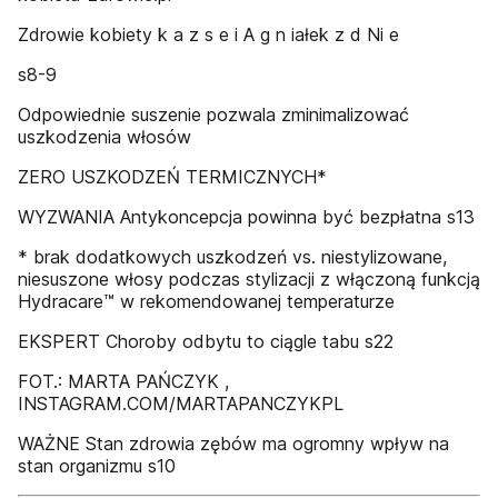
Zdrowie kobiety k a z s e i A g n iałek z d Ni e
s8-9
Odpowiednie suszenie pozwala zminimalizować
uszkodzenia włosów
ZERO USZKODZEŃ TERMICZNYCH*
WYZWANIA Antykoncepcja powinna być bezpłatna s13
* brak dodatkowych uszkodzeń vs. niestylizowane,
niesuszone włosy podczas stylizacji z włączoną funkcją
Hydracare™ w rekomendowanej temperaturze
EKSPERT Choroby odbytu to ciągle tabu s22
FOT.: MARTA PAŃCZYK ,
INSTAGRAM.COM/MARTAPANCZYKPL
WAŻNE Stan zdrowia zębów ma ogromny wpływ na
stan organizmu s10