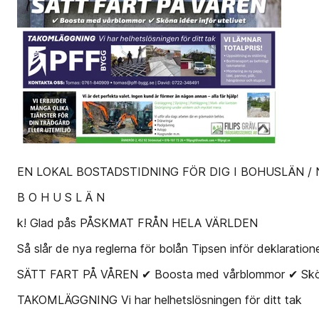
EN LOKAL BOSTADSTIDNING FÖR DIG I BOHUSLÄN / N R
B O H U S L Ä N
k! Glad pås PÅSKMAT FRÅN HELA VÄRLDEN
Så slår de nya reglerna för bolån Tipsen inför deklaratio
SÄTT FART PÅ VÅREN ✔ Boosta med vårblommor ✔ Sköna 
TAKOMLÄGGNING Vi har helhetslösningen för ditt tak