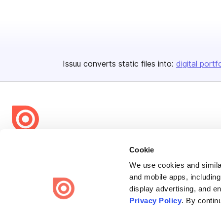
Issuu converts static files into:
digital portf
Bending Spoons US Inc.
Cookie
Create once,
share everywhere.
We use cookies and similar
and mobile apps, including
Issuu turns PDFs and other files into interactive flipbooks and
display advertising, and e
engaging content for every channel.
Privacy Policy
. By contin