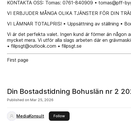
KONTAKTA OSS: Tomas: 0761-840909 • tomas@pff-bygg
VI ERBJUDER MÅNGA OLIKA TJÄNSTER FÖR DIN TR
VI LÄMNAR TOTALPRIS! • Uppsättning av ställning • Borttr
Vi är det perfekta valet. Ingen kund är förmer än någon ann
mycket mera. Vi utför alla slags arbeten där en grävma
• filipsgt@outlook.com • filipsgt.se
First page
Din Bostadstidning Bohuslän nr 2 2
Published on
Mar 25, 2026
MediaKonsult
this publisher
Follow