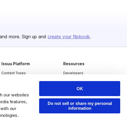
and more. Sign up and
create your flipbook
.
Issuu Platform
Resources
Content Types
Developers
Features
Publisher Directory
OK
Flipbook
Redeem Code
th our websites
Industries
edia features,
Do not sell or share my personal
information
 with our
hnologies.