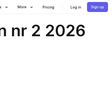
s
More
Sign up
Pricing
Log in
n nr 2 2026