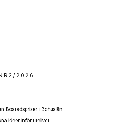
 2 / 2 0 2 6
nen Bostadspriser i Bohuslän
idéer inför utelivet