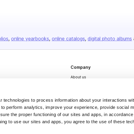
olios
online yearbooks
online catalogs
digital photo albums
Company
About us
Careers
Plans & Pricing
 technologies to process information about your interactions wi
Press
 to perform analytics, improve your experience, provide social m
nsure the proper functioning of our sites and apps, in accordance
Contact
uing to use our sites and apps, you agree to the use of these tec