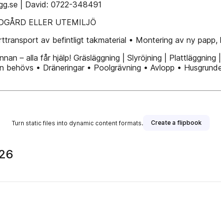
.se | David: 0722-348491
ÄDGÅRD ELLER UTEMILJÖ
ansport av befintligt takmaterial • Montering av ny papp, l
an – alla får hjälp! Gräsläggning | Slyröjning | Plattläggning
skin behövs • Dräneringar • Poolgrävning • Avlopp • Husgr
Create a flipbook
Turn static files into dynamic content formats.
026