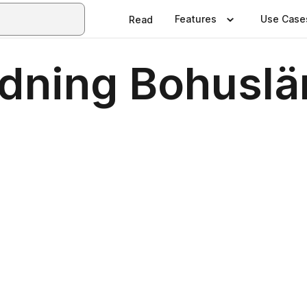
Features
Use Case
Read
dning Bohuslä