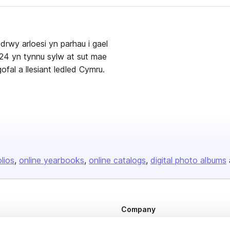
rwy arloesi yn parhau i gael
24 yn tynnu sylw at sut mae
fal a llesiant ledled Cymru.
olios
online yearbooks
online catalogs
digital photo albums
Company
About us