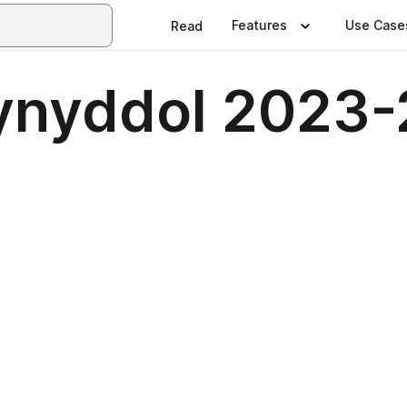
Features
Use Case
Read
ynyddol 2023-