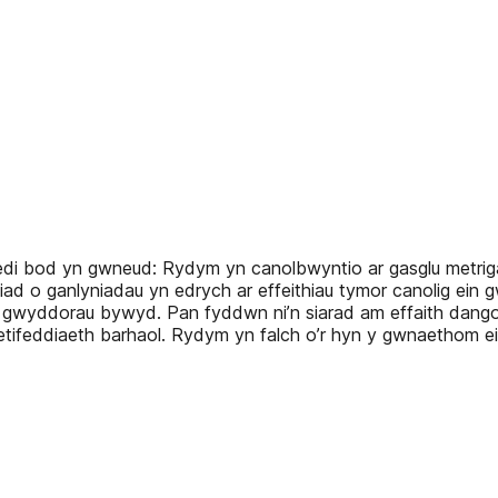
edi bod yn gwneud: Rydym yn canolbwyntio ar gasglu metrig
iad o ganlyniadau yn edrych ar effeithiau tymor canolig ein 
a gwyddorau bywyd. Pan fyddwn ni’n siarad am effaith dango
 etifeddiaeth barhaol. Rydym yn falch o’r hyn y gwnaethom e