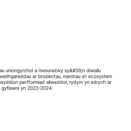
au uniongyrchol a mesuradwy sy&#39;n diwallu
gweithgareddau ar brosiectau, mentrau a’r ecosystem
syddion perfformiad allweddol, rydym yn edrych ar
i gyflawni yn 2023-2024: