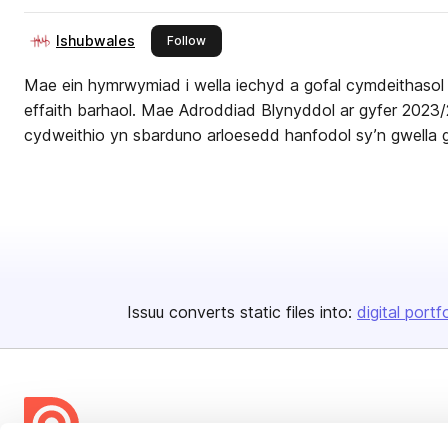
lshubwales
this publisher
Follow
Mae ein hymrwymiad i wella iechyd a gofal cymdeithasol d
effaith barhaol. Mae Adroddiad Blynyddol ar gyfer 2023/
cydweithio yn sbarduno arloesedd hanfodol sy’n gwella go
Issuu converts static files into:
digital portf