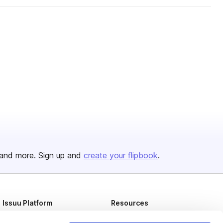
and more. Sign up and
create your flipbook
.
Issuu Platform
Resources
Content Types
Developers