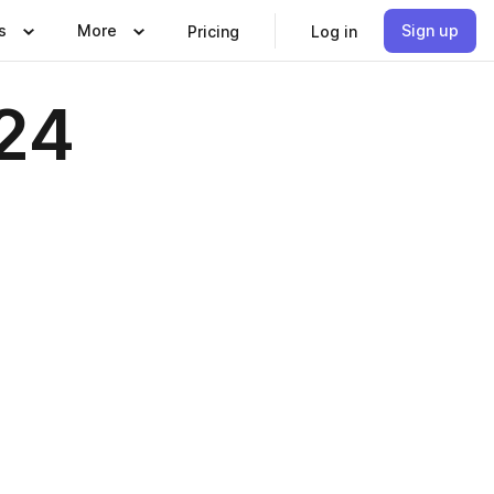
s
More
Sign up
Pricing
Log in
24