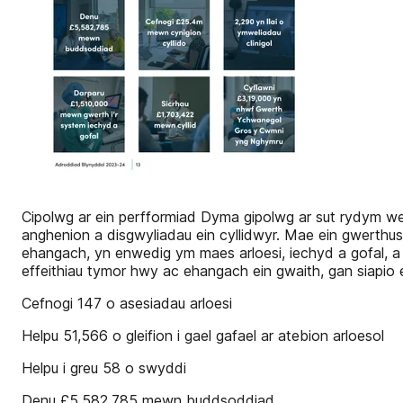
Cipolwg ar ein perfformiad Dyma gipolwg ar sut rydym w
anghenion a disgwyliadau ein cyllidwyr. Mae ein gwerthus
ehangach, yn enwedig ym maes arloesi, iechyd a gofal, 
effeithiau tymor hwy ac ehangach ein gwaith, gan siapio
Cefnogi 147 o asesiadau arloesi
Helpu 51,566 o gleifion i gael gafael ar atebion arloesol
Helpu i greu 58 o swyddi
Denu £5,582,785 mewn buddsoddiad