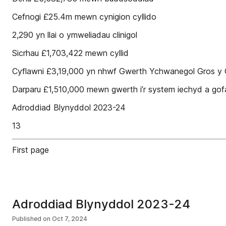
Cefnogi £25.4m mewn cynigion cyllido
2,290 yn llai o ymweliadau clinigol
Sicrhau £1,703,422 mewn cyllid
Cyflawni £3,19,000 yn nhwf Gwerth Ychwanegol Gros y
Darparu £1,510,000 mewn gwerth i’r system iechyd a gof
Adroddiad Blynyddol 2023-24
13
First page
Adroddiad Blynyddol 2023-24
Published on
Oct 7, 2024