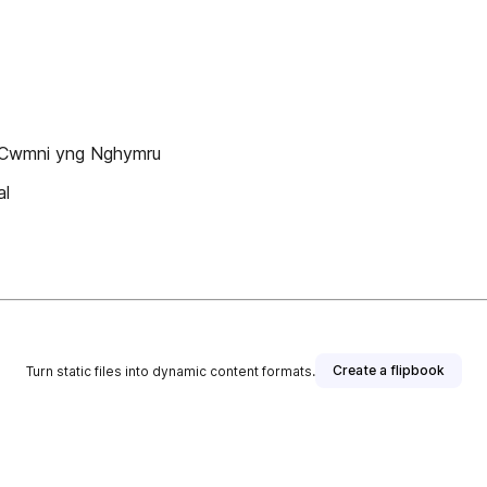
 Cwmni yng Nghymru
al
Create a flipbook
Turn static files into dynamic content formats.