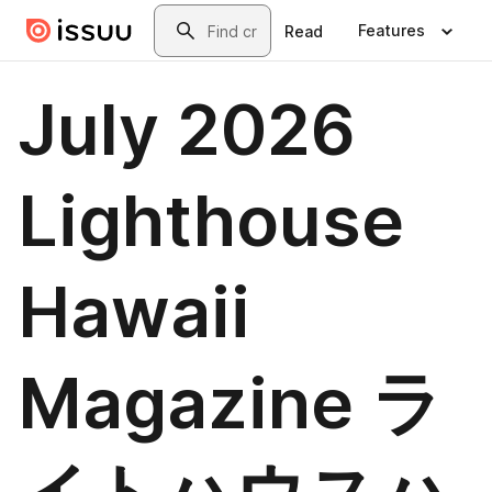
Skip to main content
Search
Features
Read
July 2026
Lighthouse
Hawaii
Magazine ラ