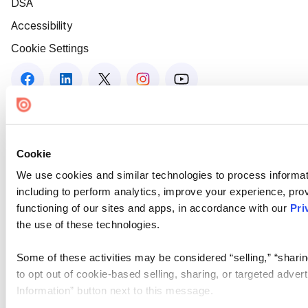
DSA
Accessibility
Cookie Settings
Cookie
We use cookies and similar technologies to process informat
including to perform analytics, improve your experience, prov
functioning of our sites and apps, in accordance with our
Pri
the use of these technologies.
Some of these activities may be considered “selling,” “sharin
to opt out of cookie-based selling, sharing, or targeted adver
Information” button next to this message.