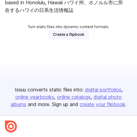
based in Honolulu, Hawaii ハワイ州、ホノルル市に所
在するハワイの日系生活情報誌
Turn static files into dynamic content formats.
Create a flipbook
Issuu converts static files into:
digital portfolios
online yearbooks
online catalogs
digital photo
albums
and more. Sign up and
create your flipbook
.