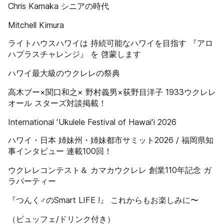
Chris Kamaka シニアの時代
Mitchell Kimura
ライトハウスハワイは 持続可能なハワイを目指す 『アロ
ハプラスチャレンジ』 を 啓蒙します
ハワイ最大級のウクレレの祭典
高木ブー×関口和之× 野村義男×荻野目洋子 1933ウクレレ
オール スターズ対談掲載！
International ʻUkulele Festival of Hawaiʻi 2026
ハワイ・日本 姉妹州・姉妹都市サミット2026 / 福岡県知
事インタビュー 連載100回！
ウクレレコンテスト＆ カマカウクレレ 創業110年記念 ガ
ラパーティー
『つんく♂のSmart LIFE !』 これからもお楽しみに〜
（ビュッフェ/ドリンク付き）