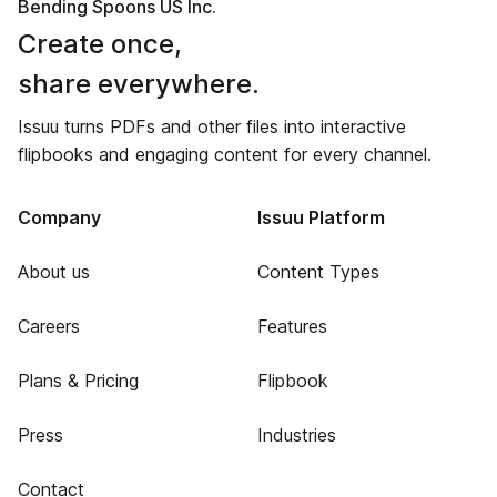
Bending Spoons US Inc.
Create once,
share everywhere.
Issuu turns PDFs and other files into interactive
flipbooks and engaging content for every channel.
Company
Issuu Platform
About us
Content Types
Careers
Features
Plans & Pricing
Flipbook
Press
Industries
Contact