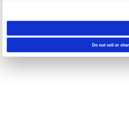
Please note that your opt-out preference is stored at the br
site you visit. If you access our sites from a different device
need to be set again.
Do not sell or sha