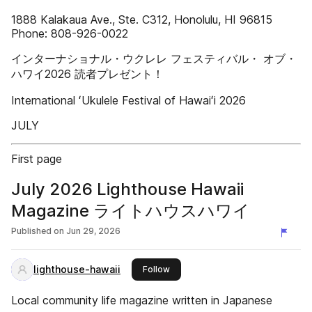
1888 Kalakaua Ave., Ste. C312, Honolulu, HI 96815
Phone: 808-926-0022
インターナショナル・ウクレレ フェスティバル・ オブ・
ハワイ2026 読者プレゼント！
International ʻUkulele Festival of Hawaiʻi 2026
JULY
First page
July 2026 Lighthouse Hawaii
Magazine ライトハウスハワイ
Published on
Jun 29, 2026
lighthouse-hawaii
this publisher
Follow
Local community life magazine written in Japanese