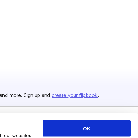
and more. Sign up and
create your flipbook
.
Issuu Platform
Resources
OK
Content Types
Developers
th our websites