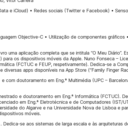
o, Vitor Carreira
e Data e iCloud) • Redes sociais (Twitter e Facebook) • Sen
guagem Objective-C • Utilização de componentes gráficos •
ivro uma aplicação completa que se intitula “O Meu Diário”. 
) para os dispositivos móveis da Apple. Nuno Fonseca – Li
ática (FCTUC e FEUP, respetivamente). Dedica-se a Compute
diversas apps disponíveis na App Store (“Family Finger Race”
C) e com doutoramento em Eng.ª Multimédia (UPC – Barcelon
m mestrado e doutoramento em Eng.ª Informática (FCTUC). De
– Licenciado em Eng.ª Eletrotécnica e de Computadores (IS
iversidade do Algarve e na Universidade Nova de Lisboa e p
ispositivos móveis.
). Dedica-se aos sistemas de larga escala e às arquiteturas 