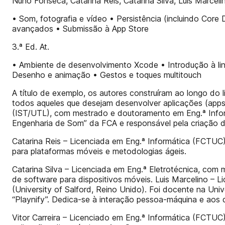
Nuno Fonseca, Catarina Reis, Catarina Silva, Luis Marcelin
• Som, fotografia e vídeo • Persistência (incluindo Cor
avançados • Submissão à App Store
3.ª Ed. At.
• Ambiente de desenvolvimento Xcode • Introdução à lin
Desenho e animação • Gestos e toques multitouch
A título de exemplo, os autores construíram ao longo do l
todos aqueles que desejam desenvolver aplicações (apps
(IST/UTL), com mestrado e doutoramento em Eng.ª Inform
Engenharia de Som” da FCA e responsável pela criação de 
Catarina Reis – Licenciada em Eng.ª Informática (FCTU
para plataformas móveis e metodologias ágeis.
Catarina Silva – Licenciada em Eng.ª Eletrotécnica, co
de software para dispositivos móveis. Luis Marcelino 
(University of Salford, Reino Unido). Foi docente na Un
“Playnify”. Dedica-se à interação pessoa-máquina e aos d
Vitor Carreira – Licenciado em Eng.ª Informática (FCTUC