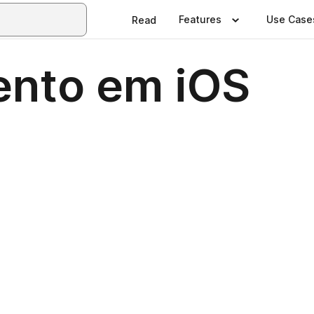
Features
Use Case
Read
ento em iOS