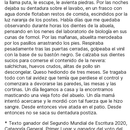
la llama puta, le escupe, le avienta piedras. Por las noches
dejaba su dentadura sobre el lavabo, en un frasco con
agua donde flotaban restos de comida, escindidos por la
luz naranja de los postes. Había días que me quedaba
observando durante horas los dientes de la abuela,
pensando en los nenes del laboratorio de biología en sus
cunas de formol. Por las mañanas, abuelita merodeaba
por los pasillos arrastrando los pies. Respiraba
pesadamente tras las puertas cerradas, golpeaba el vinil
con la base de su bastón negro. Se calzaba sus dientes
sucios para comerse el contenido de la nevera:
salchichas, huevos crudos, alitas de pollo sin
descongelar. Queso hediondo de tres meses. Se tragaba
todo con tal avidez que temía que perdiese el control y
comenzara a devorarse las paredes, las mesas y las
cortinas. Un día llegamos a casa y la encontramos
masticando una vieja foto del abuelo. Un día mamá
intentó acercarse y le mordió con tal fuerza que le hizo
sangre. Desde entonces vive atada en el patio. Desde
entonces no se saca su dentadura postiza.
* Texto ganador del Segundo Mundial de Escritura 2020,
Categoría General, Primer Lugar y ganador del voto del