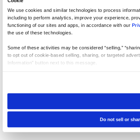
Cookie
We use cookies and similar technologies to process informat
including to perform analytics, improve your experience, prov
functioning of our sites and apps, in accordance with our
Pri
the use of these technologies.
Some of these activities may be considered “selling,” “sharin
to opt out of cookie-based selling, sharing, or targeted adver
Information” button next to this message.
Please note that your opt-out preference is stored at the br
site you visit. If you access our sites from a different device
need to be set again.
Do not sell or sha