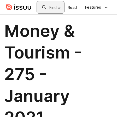
Skip to main content
Search
Features
Read
Money &
Tourism -
275 -
January