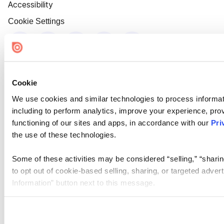
Accessibility
Cookie Settings
Cookie
We use cookies and similar technologies to process informat
including to perform analytics, improve your experience, prov
functioning of our sites and apps, in accordance with our
Pri
the use of these technologies.
Some of these activities may be considered “selling,” “sharin
to opt out of cookie-based selling, sharing, or targeted adver
Information” button next to this message.
Please note that your opt-out preference is stored at the br
site you visit. If you access our sites from a different device