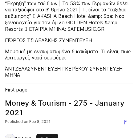
“Έκρηξη” των ταξιδιών | Το 53% των Γερµανών θέλει
να ταξιδέψει στο β’ 6µηνο 2021 | Τι είναι τα “ταξίδια
εκδίκησης”  AKASHA Beach Hotel &amp; Spa: Νέο
ξενοδοχείο για τον όμιλο GOLDEN Hotels &amp;
Resorts  ΕΤΑΙΡΊΑ ΜΉΝΑ: SAFEMUSIC.GR
ΓΙΏΡΓΟΣ ΤΣΙΛΕΔΆΚΗΣ ΣΥΝΕΝΤΕΥΞΗ
Mουσική µε ενσωµατωµένα δικαιώµατα. Τι είναι, πως
λειτουργεί, γιατί συµφέρει
ΆΝΤΖΕΛΑΣΥΝΕΝΤΕΥΞH ΓΚΕΡΈΚΟΥ ΣΥΝΕΝΤΕΥΞΗ
ΜΗΝΑ
First page
Money & Tourism - 275 - January
2021
Published on
Feb 8, 2021