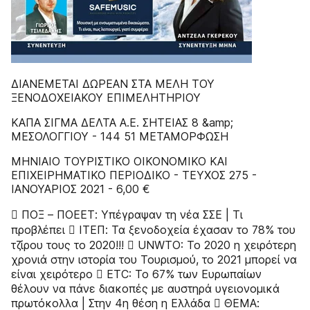
ΔIANEMETAI ΔΩPEAN ΣTA MEΛH TOY
ΞENOΔOXEIAKOY EΠIMEΛHTHPIOY
ΚΑΠΑ ΣΙΓΜΑ ΔΕΛΤΑ Α.Ε. ΣΗΤΕΙΑΣ 8 &amp;
ΜΕΣΟΛΟΓΓΙΟΥ - 144 51 ΜΕΤΑΜΟΡΦΩΣΗ
MHNIAIO TOYPIΣTIKO OIKONOMIKO KAI
EΠIXEIPHMATIKO ΠEPIOΔIKO - TEYXOΣ 275 -
IANOYAΡΙΟΣ 2021 - 6,00 €
 ΠΟΞ – ΠΟΕΕΤ: Υπέγραψαν τη νέα ΣΣΕ | Τι
προβλέπει  ΙΤΕΠ: Τα ξενοδοχεία έχασαν το 78% του
τζίρου τους το 2020!!!  UNWTO: Το 2020 η χειρότερη
χρονιά στην ιστορία του Τουρισµού, το 2021 µπορεί να
είναι χειρότερο  ETC: Το 67% των Ευρωπαίων
θέλουν να πάνε διακοπές με αυστηρά υγειονομικά
πρωτόκολλα | Στην 4η θέση η Ελλάδα  ΘΕΜΑ: