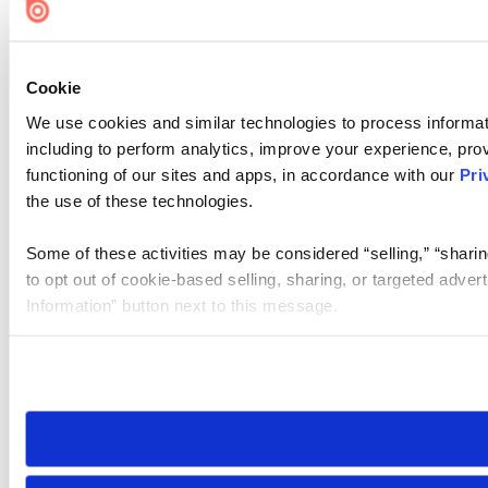
Cookie
We use cookies and similar technologies to process informat
including to perform analytics, improve your experience, prov
functioning of our sites and apps, in accordance with our
Pri
the use of these technologies.
Some of these activities may be considered “selling,” “sharin
to opt out of cookie-based selling, sharing, or targeted adver
Information” button next to this message.
Please note that your opt-out preference is stored at the br
site you visit. If you access our sites from a different device
need to be set again.