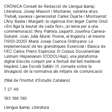
CRÒNICA Consell de Redacció de Llengua &amp;
Literatura: Josep Massot i Muntaner, vuitanta anys.
Treball, saviesa i generositat Carles Duarte i Montserrat:
L’Any Badia i Margarit: la vigència d’un llegat Carme Oriol:
«Em lliga la beutat de cada flor», un lema per a una
commemoració: l’Any Palmira Jaquetti Josefina Carrera-
Sabaté: Joan Julià-Muné: l’home, el lingüista i el mestre
(1950-2020) Maria Josep Cuenca Ordinyana: La
implementació de les gramàtiques Essencial i Bàsica de
l’IEC Carlos Prieto Espinosa: El Corpus Documentale
Latinum Hispaniarum (CODOLHisp), una plataforma
digital d’accés conjunt per a l’estudi del llatí medieval
hispànic Laia Escolà Sallán: III Jornada sobre la
divulgació de la normativa als mitjans de comunicació
(filial de l’Institut d’Estudis Catalans)
7 27 49
185 186 190
Llengua &amp; Literatura