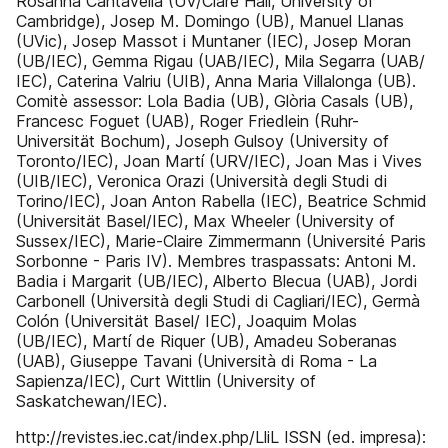
Rosanna Cantavella (UV/Clare Hall, University of
Cambridge), Josep M. Domingo (UB), Manuel Llanas
(UVic), Josep Massot i Muntaner (IEC), Josep Moran
(UB/IEC), Gemma Rigau (UAB/IEC), Mila Segarra (UAB/
IEC), Caterina Valriu (UIB), Anna Maria Villalonga (UB).
Comitè assessor: Lola Badia (UB), Glòria Casals (UB),
Francesc Foguet (UAB), Roger Friedlein (Ruhr-
Universität Bochum), Joseph Gulsoy (University of
Toronto/IEC), Joan Martí (URV/IEC), Joan Mas i Vives
(UIB/IEC), Veronica Orazi (Università degli Studi di
Torino/IEC), Joan Anton Rabella (IEC), Beatrice Schmid
(Universität Basel/IEC), Max Wheeler (University of
Sussex/IEC), Marie-Claire Zimmermann (Université Paris
Sorbonne - Paris IV). Membres traspassats: Antoni M.
Badia i Margarit (UB/IEC), Alberto Blecua (UAB), Jordi
Carbonell (Università degli Studi di Cagliari/IEC), Germà
Colón (Universität Basel/ IEC), Joaquim Molas
(UB/IEC), Martí de Riquer (UB), Amadeu Soberanas
(UAB), Giuseppe Tavani (Università di Roma - La
Sapienza/IEC), Curt Wittlin (University of
Saskatchewan/IEC).
http://revistes.iec.cat/index.php/LliL ISSN (ed. impresa):