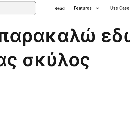
Features
Use Case
Read
παρακαλώ εδώ
ας σκύλος