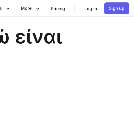
s
More
Sign up
Pricing
Log in
 είναι